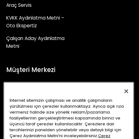
Araç Servis
KVKK Aydınlatma Metni –
Oto Ekspertiz
Çalışan Aday Aydınlatma
Metni
Müşteri Merkezi
+90 (850) 241 71 90
İletişim Formu
İnternet sitemizin çalışması ve analitik çalışmaların
yürütülmesi için çerezler kullanmaktayız. Ayrıca açık rıza
info@autoking.com.tr
vermeniz halinde size yönelik reklam/pazarlama
faaliyetlerinin gerçekleştirilmesi kapsamında birinci ve
üçüncü taraf çerezler kullanılacaktır. Çerezlere dair
tercihlerinizi panelden yönetebilir veya detaylı bilgi için
Çerez Aydınlatma Metni’ni inceleyebilirsiniz.
Çerez