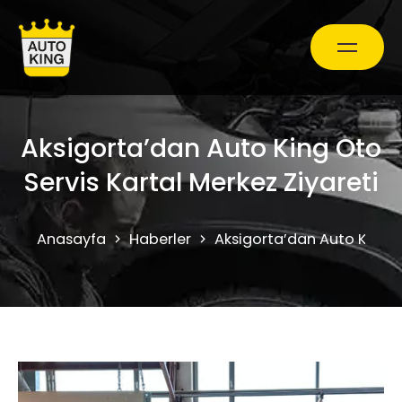
Araç Bakım ve Onarım
Aksigorta’dan Auto King Oto
Servis Kartal Merkez Ziyareti
Oto Ekspertiz Hizmetleri
Anasayfa
Haberler
Aksigorta’dan Auto King Ot
Kampanyalar
0850 241 71 90
Randevu Al