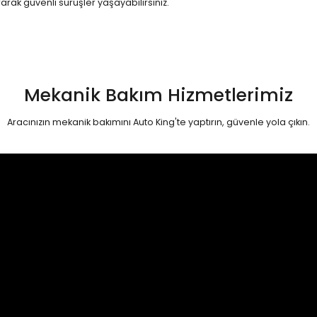
arak güvenli sürüşler yaşayabilirsiniz.
eğişimi
Mekanik Bakım Hizmetlerimiz
Aracınızın mekanik bakımını Auto King'te yaptırın, güvenle yola çıkın.