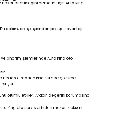
asar onarımı gibi hizmetler için Auto King
Bu bakım, araç açısından pek çok avantajı
m ve onarım işlemlerinde Auto King oto
tır.
unlara neden olmadan kısa sürede çözüme
 oluşur:
nu olumlu etkiler. Aracın değerini korumasına
. Auto King oto servislerinden mekanik aksam