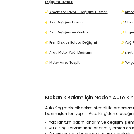
Değişimi Hizmeti
Amortisör Takozu Değişimi Hizmeti
Amort
Aks Değişimi Hizmeti
Oto K
Akü Değişimi ve Kontrolü
Trige
Fren Disk ve Balata Değişimi
Yağ F
Araç Motor Yağı Değişimi
Elekt
Motor Arıza Tespiti
Periy
Mekanik Bakım için Neden Auto King’
Auto King mekanik bakım hizmeti ile aracınızın
bakım işlemleri yapılır. Auto King’den alacağın
Yapılan tüm bakım, onarım ve değişim işlemle
Auto King servislerinde onarım işlemleri arac
Aracın mekanik bakım ve onarım işlemlerinin