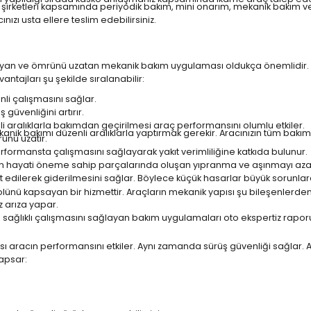
şirketleri
kapsamında periyodik bakım, mini onarım, mekanik bakım ve h
nızı usta ellere teslim edebilirsiniz.
ruyan ve ömrünü uzatan mekanik bakım uygulaması oldukça önemlidir. 
ntajları şu şekilde sıralanabilir:
nli çalışmasını sağlar.
güvenliğini artırır.
i aralıklarla bakımdan geçirilmesi araç performansını olumlu etkiler.
kanik bakımı düzenli aralıklarla yaptırmak gerekir. Aracınızın tüm bakı
ünü uzatır.
ormansta çalışmasını sağlayarak yakıt verimliliğine katkıda bulunur.
cın hayati öneme sahip parçalarında oluşan yıpranma ve aşınmayı azal
spit edilerek giderilmesini sağlar. Böylece küçük hasarlar büyük sor
lünü kapsayan bir hizmettir. Araçların mekanik yapısı şu bileşenlerden
 arıza yapar.
in sağlıklı çalışmasını sağlayan bakım uygulamaları
oto ekspertiz
raporu
ması aracın performansını etkiler. Aynı zamanda sürüş güvenliği sağlar
kapsar: