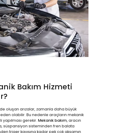
anik Bakım Hizmeti
r?
nde oluşan arızalar, zamanla daha büyük
eden olabilir. Bu nedenle araçların mekanik
i yapılması gerekir.
Mekanik bakım
, aracın
, süspansiyon sisteminden fren balata
nden triger kayışına kadar pek çok aksamın