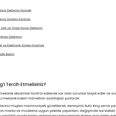
isör Değişimi Hizmeti
lima Sistemi Kontrolü
r Seti ve Triger Kayışı Değişimi
iltresi Değişimi
rik ve Elektronik Sistem Kontrolü
odik Bakım
i Tercih Etmelisiniz?
 mekanik aksamları kontrol edilerek var olan sorunlar tespit edilir ve
ız mekanik bakım hizmetinin avantajları şunlardır:
riniz müşteri memnuniyeti gözetilerek, deneyimli Auto King servis pers
ın marka ve modeline uygun şekilde yapılırken; değişimde ise kaliteli p
 yapıldığı sırada kasko anlaşmanız kapsamında ikame araç talep edebi