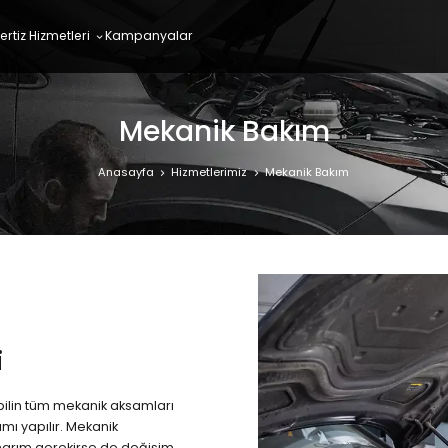
ertiz Hizmetleri
Kampanyalar
Mekanik Bakım
Anasayfa
Hizmetlerimiz
Mekanik Bakım
i
ilin tüm mekanik aksamları
ımı yapılır. Mekanik
onarım gerekirse de değişim