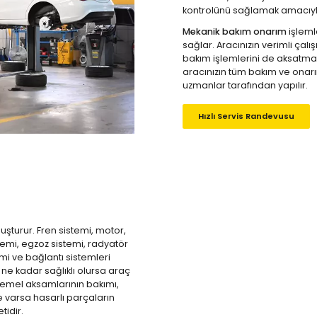
kontrolünü sağlamak amacıyla 
Mekanik bakım onarım
işleml
sağlar. Aracınızın verimli çalı
bakım işlemlerini de aksatmam
aracınızın tüm bakım ve onarım 
uzmanlar tarafından yapılır.
Hızlı Servis Randevusu
uşturur. Fren sistemi, motor,
emi, egzoz sistemi, radyatör
emi ve bağlantı sistemleri
ne kadar sağlıklı olursa araç
temel aksamlarının bakımı,
ve varsa hasarlı parçaların
tidir.