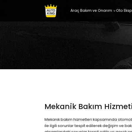
Araç Bakım ve Onarım
Oto Eksp
Mekanik Bakım Hizmet
Mekanik bakım hizmetleri kapsamında otomob
ile ilgili sorunlar tespit edilerek değişim ve bak
aksamlardaki sorunlar tespit edilir ve gerek 