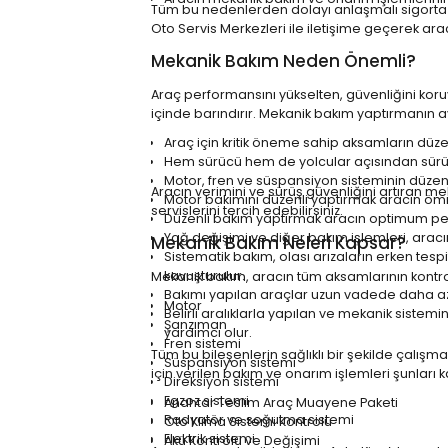
Tüm bu nedenlerden dolayı
anlaşmalı sigorta 
Oto Servis Merkezleri
ile iletişime geçerek aracı
Mekanik Bakım Neden Önemli?
Araç performansını yükselten, güvenliğini ko
içinde barındırır. Mekanik bakım yaptırmanın ava
Araç için kritik öneme sahip aksamların düze
Hem sürücü hem de yolcular açısından sürüş 
Motor, fren ve süspansiyon sisteminin düzenl
Aracın verimini ve sürüş güvenliğini artıran me
Motor bakımını düzenli yaptırmak aracın ömr
servislerini tercih edebilirsiniz.
Düzenli bakım yaptırmak aracın optimum perf
Yağ değişimi ve diğer bakım işlemleri, ara
Mekanik Bakım Neleri Kapsar?
Sistematik bakım, olası arızaların erken te
kavuşturulur.
Mekanik bakım, aracın tüm aksamlarının kontro
Bakımı yapılan araçlar uzun vadede daha az
Motor
Belirli aralıklarla yapılan ve mekanik sistem
Şanzıman
yardımcı olur.
Fren sistemi
Tüm bu bileşenlerin sağlıklı bir şekilde çalış
Süspansiyon sistemi
için verilen bakım ve onarım işlemleri şunları 
Direksiyon sistemi
Egzoz sistemi
Anahtar Teslim Araç Muayene Paketi
Radyatör ve soğutma sistemi
Oto Klima Sistemi Kontrolü
Elektrik sistemi
Akü Kontrolü ve Değişimi