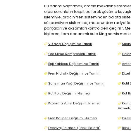
Bu bakımı yaptırmak, aracın mekanik sistemler
olası sorunların tespit edilerek çözüme kavuşt
işlemiyle, aracın fren sisteminden balata sist
süspansiyon sistemine, motorundan radyatör
parçaları ve aksamları kontrolden geçirilir. M
kişilerce, tam donanımlı Auto King servis merke
V Kayışı Değişimi ve Tamiri
Süspa
Oto Klima Kompresörü Tamiri
Helez
Buji Kablosu Değişimi ve Tamiri
Antif
Fren Hidrolik Değişimi ve Tamiri
Dizel
Şanzıman Yağı Değişimi ve Tamiri
Rotil
Rot Kolu Değişimi Hizmeti
Rot B
Kızdırma Bujisi Değişimi Hizmeti
Kampa
Hizmeti
Fren Kaliperi Değişimi Hizmeti
Direk
Debriyaj Balatası (Baskı Balata)
Benzi