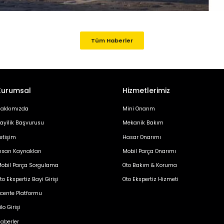
Tüm Haberler
Kurumsal
Hizmetlerimiz
akkımızda
Mini Onarım
ayilik Başvurusu
Mekanik Bakım
letişim
Hasar Onarımı
nsan Kaynakları
Mobil Parça Onarımı
obil Parça Sorgulama
Oto Bakım & Koruma
to Ekspertiz Bayi Girişi
Oto Ekspertiz Hizmeti
cente Platformu
ilo Girişi
aberler