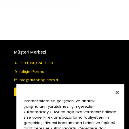
Müşteri Merkezi
+90 (850) 241 71 90
İletişim Formu
info@autoking.com.tr
İnternet sitemizin çalışması ve analitik
çalışmaların yürütülmesi için çerezler
kullanmaktayız. Ayrıca açık rıza vermeniz halinde
size yönelik reklam/pazarlama faaliyetlerinin
gerçekleştirilmesi kapsamında birinci ve üçüncü
taraf çerezler kullanılacaktır. Çerezlere dair