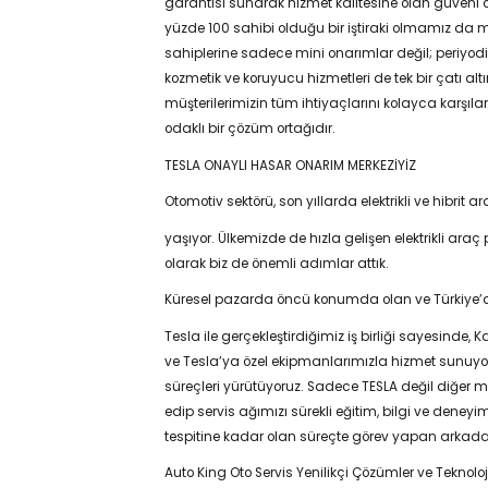
garantisi sunarak hizmet kalitesine olan güven
yüzde 100 sahibi olduğu bir iştiraki olmamız da mü
sahiplerine sadece mini onarımlar değil; periyod
kozmetik ve koruyucu hizmetleri de tek bir çatı a
müşterilerimizin tüm ihtiyaçlarını kolayca karşılam
odaklı bir çözüm ortağıdır.
TESLA ONAYLI HASAR ONARIM MERKEZİYİZ
Otomotiv sektörü, son yıllarda elektrikli ve hibrit
yaşıyor. Ülkemizde de hızla gelişen elektrikli ara
olarak biz de önemli adımlar attık.
Küresel pazarda öncü konumda olan ve Türkiye’
Tesla ile gerçekleştirdiğimiz iş birliği sayesinde,
ve Tesla’ya özel ekipmanlarımızla hizmet sunuyoru
süreçleri yürütüyoruz. Sadece TESLA değil diğer m
edip servis ağımızı sürekli eğitim, bilgi ve deneyi
tespitine kadar olan süreçte görev yapan arkadaşla
Auto King Oto Servis Yenilikçi Çözümler ve Teknoloji