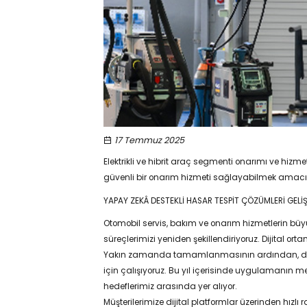
17 Temmuz 2025
Elektrikli ve hibrit araç segmenti onarımı ve hizm
güvenli bir onarım hizmeti sağlayabilmek amacıy
YAPAY ZEKÂ DESTEKLİ HASAR TESPİT ÇÖZÜMLERİ GELİ
Otomobil servis, bakım ve onarım hizmetlerin büyük
süreçlerimizi yeniden şekillendiriyoruz. Dijital or
Yakın zamanda tamamlanmasının ardından, danışm
için çalışıyoruz. Bu yıl içerisinde uygulamanın me
hedeflerimiz arasında yer alıyor.
Müşterilerimize dijital platformlar üzerinden hız