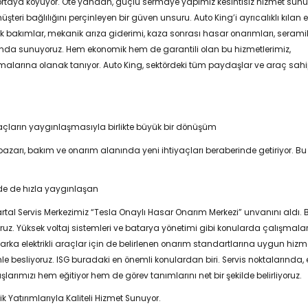
i ortaya koyuyor. Öte yandan, güçlü sermaye yapımız kesintisiz hizmet s
şteri bağlılığını perçinleyen bir güven unsuru. Auto King’i ayrıcalıklı kılan
ik bakımlar, mekanik arıza giderimi, kaza sonrası hasar onarımları, seram
ltında sunuyoruz. Hem ekonomik hem de garantili olan bu hizmetlerimiz,
alarına olanak tanıyor. Auto King, sektördeki tüm paydaşlar ve araç sahipler
 araçların yaygınlaşmasıyla birlikte büyük bir dönüşüm
ç pazarı, bakım ve onarım alanında yeni ihtiyaçları beraberinde getiriyor. B
de de hızla yaygınlaşan
 Kartal Servis Merkezimiz “Tesla Onaylı Hasar Onarım Merkezi” unvanını aldı. 
z. Yüksek voltaj sistemleri ve batarya yönetimi gibi konularda çalışmalarım
arka elektrikli araçlar için de belirlenen onarım standartlarına uygun hiz
mle besliyoruz. ISG buradaki en önemli konulardan biri. Servis noktalarında, 
rımızı hem eğitiyor hem de görev tanımlarını net bir şekilde belirliyoruz.
k Yatırımlarıyla Kaliteli Hizmet Sunuyor.