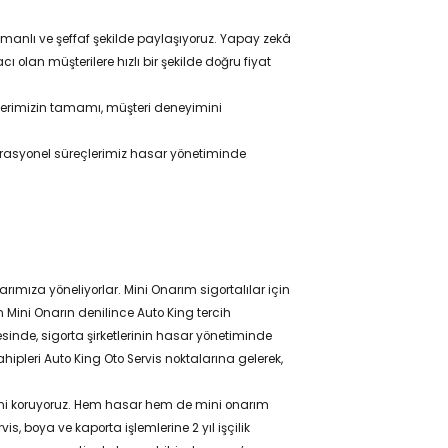
zamanlı ve şeffaf şekilde paylaşıyoruz. Yapay zekâ
 olan müşterilere hızlı bir şekilde doğru fiyat
çlerimizin tamamı, müşteri deneyimini
erasyonel süreçlerimiz hasar yönetiminde
ımıza yöneliyorlar. Mini Onarım sigortalılar için
 Mini Onarın denilince Auto King tercih
sinde, sigorta şirketlerinin hasar yönetiminde
hipleri Auto King Oto Servis noktalarına gelerek,
rini koruyoruz. Hem hasar hem de mini onarım
, boya ve kaporta işlemlerine 2 yıl işçilik