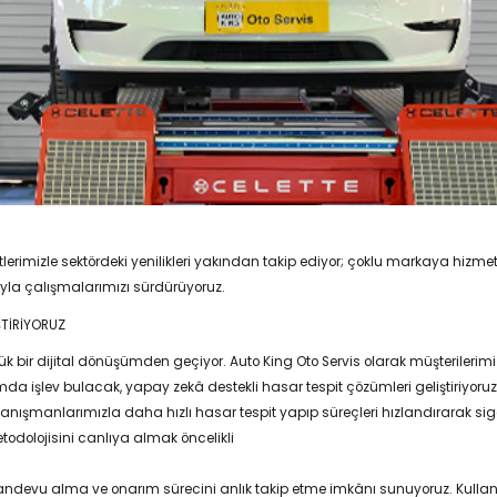
etlerimizle sektördeki yenilikleri yakından takip ediyor; çoklu markaya hizme
la çalışmalarımızı sürdürüyoruz.
ŞTİRİYORUZ
 bir dijital dönüşümden geçiyor. Auto King Oto Servis olarak müşterilerimizi
tamda işlev bulacak, yapay zekâ destekli hasar tespit çözümleri geliştiriyoruz
anlarımızla daha hızlı hasar tespit yapıp süreçleri hızlandırarak sigor
todolojisini canlıya almak öncelikli
lı randevu alma ve onarım sürecini anlık takip etme imkânı sunuyoruz. Kull