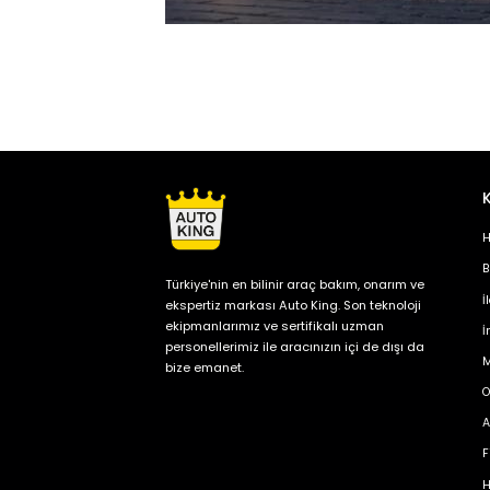
H
B
Türkiye'nin en bilinir araç bakım, onarım ve
İ
ekspertiz markası Auto King. Son teknoloji
ekipmanlarımız ve sertifikalı uzman
İ
personellerimiz ile aracınızın içi de dışı da
M
bize emanet.
O
A
F
H