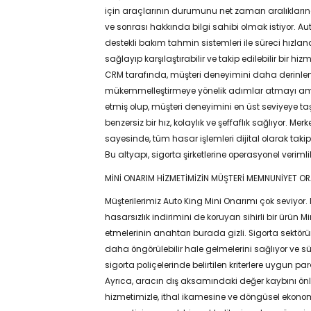
için araçlarının durumunu net zaman aralıkları
ve sonrası hakkında bilgi sahibi olmak istiyor. Au
destekli bakım tahmin sistemleri ile süreci hızland
sağlayıp karşılaştırabilir ve takip edilebilir bir hi
CRM tarafında, müşteri deneyimini daha derinleme
mükemmelleştirmeye yönelik adımlar atmayı ama
etmiş olup, müşteri deneyimini en üst seviyeye t
benzersiz bir hız, kolaylık ve şeffaflık sağlıyor. Me
sayesinde, tüm hasar işlemleri dijital olarak takip
Bu altyapı, sigorta şirketlerine operasyonel verim
MİNİ ONARIM HİZMETİMİZİN MÜŞTERİ MEMNUNİYET OR
Müşterilerimiz Auto King Mini Onarımı çok seviyor.
hasarsızlık indirimini de koruyan sihirli bir ürün
etmelerinin anahtarı burada gizli. Sigorta sektör
daha öngörülebilir hale gelmelerini sağlıyor ve sür
sigorta poliçelerinde belirtilen kriterlere uygun p
Ayrıca, aracın dış aksamındaki değer kaybını önl
hizmetimizle, ithal ikamesine ve döngüsel ekonomiye