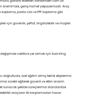
unumunu garanti ederken sahibinden.com’un
 en önemli fark, geniş hizmet yelpazemizdir. Araç
ik kaplama, pasta cila ve PPF kaplama gibi
i için güvenilir, şeffaf, öngörülebilir ve müşteri
u değişimde vakitlice yer almak için Auto King
Bu doğrultuda, özel eğitim almış teknik ekiplerimiz
ızı sürekli eğiterek güvenli ve etkin onarım
met sunacak şekilde süreçlerimizi standardize
elektrikli araçların ilk karşılamadan hasar