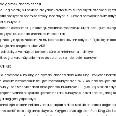
nda görmek, onarım öncesi
to King olarak, bu beklentilere yanıt vererek tüm süreci dijital ortamda, eş 
ırıp maliyetleri optimize etmeyi hedefliyoruz. Burada periyodik bakım ihtiyacı
zmet sunuyoruz.
sine ölçebilmek için stratejik yatırımlar yapıyoruz. Dijital dönüşüm süre
çlıyor. Bu alanda önemli bir mesafe kat
aşımak için çalışmalarımıza hız kesmeden devam ediyoruz. Dijitalleşen op
rkezi işletme programı olan AKIS
 edilebiliyor ve müşteri bekleme süreleri minimuma indiriliyor.
lilik sağlarken, müşterilerimize de sorunsuz bir deneyim sunuyor.
ANI %87
 Poliçelerinde Auto King anlaşması olmasa dahi Auto King Oto Servis noktalar
 Mini onarım hizmetimizin müşteri memnuniyet oranı %87. Aslında müşterilerin
ünün yüzde 92’siyle hasar anlaşmamız bulunuyor. Bu güçlü iş birlikleri saye
eçlerin verimli bir şekilde işlemesine katkı sunuyoruz. Kaza sonrası, araç sa
arça değişimi yapabiliyor.
emek için onarım imkânı varsa, araçları hızlı bir şekilde onararak değerle
 pozitif katkı sağlamış oluyoruz. Yaygın servis ağı olan Auto King Oto Servis