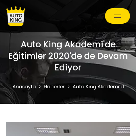
Auto King Akademi'de
Araç Bakım ve Onarım
Eğitimler 2020'de de Devam
Oto Ekspertiz Hizmetleri
Ediyor
Kampanyalar
Anasayfa
Haberler
Auto King Akademi’de Eği
0850 241 71 90
Randevu Al