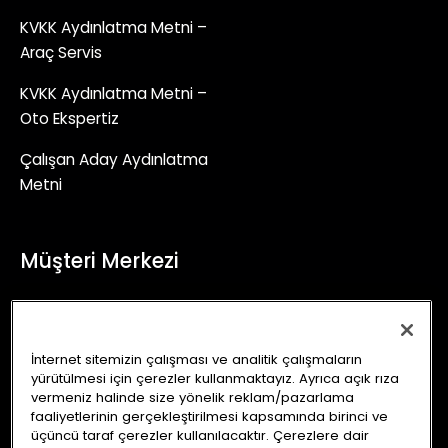
KVKK Aydınlatma Metni –
Araç Servis
KVKK Aydınlatma Metni –
Oto Ekspertiz
Çalışan Aday Aydınlatma
Metni
Müşteri Merkezi
+90 (850) 241 71 90
İletişim Formu
İnternet sitemizin çalışması ve analitik çalışmaların
yürütülmesi için çerezler kullanmaktayız. Ayrıca açık rıza
info@autoking.com.tr
vermeniz halinde size yönelik reklam/pazarlama
faaliyetlerinin gerçekleştirilmesi kapsamında birinci ve
üçüncü taraf çerezler kullanılacaktır. Çerezlere dair