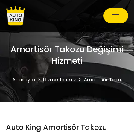
Araç Bakım ve Onarım
Amortisör Takozu Değişimi
Hizmeti
Oto Ekspertiz Hizmetleri
Anasayfa
Hizmetlerimiz
Amortisör Takozu De
Kampanyalar
0850 241 71 90
Auto King Amortisör Takozu
Randevu Al