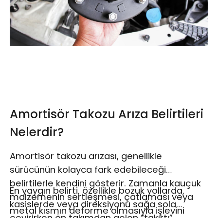
Amortisör Takozu Arıza Belirtileri
Nelerdir?
Amortisör takozu arızası, genellikle
sürücünün kolayca fark edebileceği
belirtilerle kendini gösterir. Zamanla kauçuk
En yaygın belirti, özellikle bozuk yollarda,
malzemenin sertleşmesi, çatlaması veya
kasislerde veya direksiyonu sağa sola
metal kısmın deforme olmasıyla işlevini
çevirirken ön takımdan gelen “takırtı”,