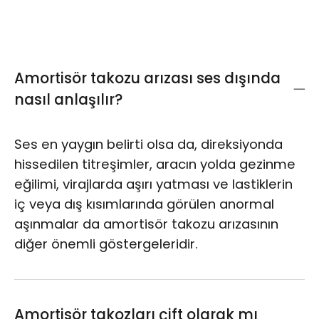
net bir fiyat teklifi sunacaktır. Kaliteli hizmeti,
garantili işçilikle birleştirerek bütçeniz için en
doğru çözümü sağlıyoruz.
Amortisör takozu arızası ses dışında
nasıl anlaşılır?
Ses en yaygın belirti olsa da, direksiyonda
hissedilen titreşimler, aracın yolda gezinme
eğilimi, virajlarda aşırı yatması ve lastiklerin
iç veya dış kısımlarında görülen anormal
aşınmalar da amortisör takozu arızasının
diğer önemli göstergeleridir.
Amortisör takozları çift olarak mı