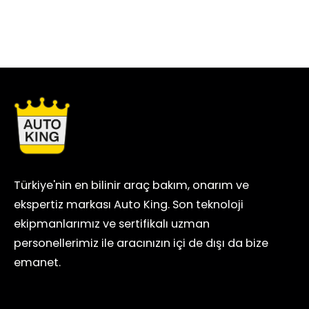
Evet, amortisör takozu değişimi süspansiyon
süspansiyon bileşenlerine zarar verebilir.
geometrisini etkileyen bir işlemdir. Bu
Auto King olarak, aracınızın güvenliği ve
nedenle, değişim yapıldıktan sonra
performansı için yalnızca kalite
tekerleklerin açılarının bozulmaması ve
standartlarına uygun, güvenilir markaların
lastiklerin düzensiz aşınmaması için aracın
ürünlerini kullanırız.
rot ayarının kontrol edilmesi ve gerekirse
yeniden yapılması şiddetle tavsiye edilir. Bu,
işlemin tamamlayıcı ve önemli bir parçasıdır.
Türkiye'nin en bilinir araç bakım, onarım ve
ekspertiz markası Auto King. Son teknoloji
ekipmanlarımız ve sertifikalı uzman
personellerimiz ile aracınızın içi de dışı da bize
emanet.