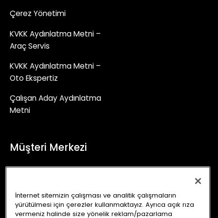
Çerez Yönetimi
KVKK Aydınlatma Metni –
Araç Servis
KVKK Aydınlatma Metni –
Oto Ekspertiz
Çalışan Aday Aydınlatma
Metni
Müşteri Merkezi
+90 (850) 241 71 90
İletişim Formu
İnternet sitemizin çalışması ve analitik çalışmaların
yürütülmesi için çerezler kullanmaktayız. Ayrıca açık rıza
info@autoking.com.tr
vermeniz halinde size yönelik reklam/pazarlama