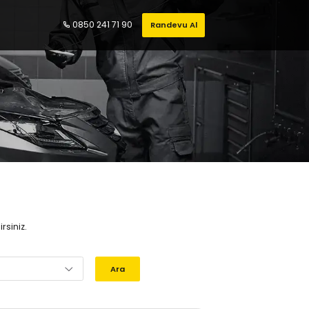
0850 241 71 90
Randevu Al
ı
rsiniz.
Ara