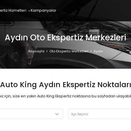
ertiz Hizmetleri
Kampanyalar
Aydın Oto Ekspertiz Merkezleri
Anasayfa
Oto Ekspertiz Merkezleri
Aydın
Auto King Aydın Ekspertiz Noktalar
ız için, size en yakın Auto King Ekspertiz noktasına bu sayfadan ulaşabili
İlçe Seçiniz