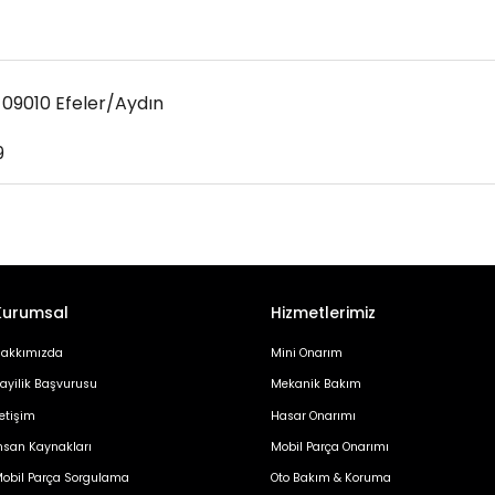
Ata Mahallesi, 694. Sokak, No: B/2 09010 Efeler/Aydın
9
Kurumsal
Hizmetlerimiz
akkımızda
Mini Onarım
ayilik Başvurusu
Mekanik Bakım
letişim
Hasar Onarımı
nsan Kaynakları
Mobil Parça Onarımı
obil Parça Sorgulama
Oto Bakım & Koruma