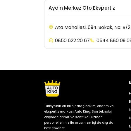
Aydın Merkez Oto Ekspertiz
0850 622 20 67
0544 880 09 0
H
B
Türkiye'nin en bilinir araç bakım, onarım ve
İ
ekspertiz markası Auto King. Son teknoloji
ekipmanlarımız ve sertifikalı uzman
İ
personellerimiz ile aracınızın içi de dışı da
M
bize emanet.