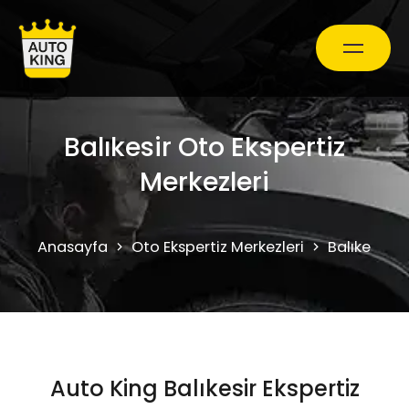
Araç Bakım ve Onarım
Balıkesir Oto Ekspertiz
Merkezleri
Oto Ekspertiz Hizmetleri
Anasayfa
Oto Ekspertiz Merkezleri
Balıkesir
Kampanyalar
0850 241 71 90
Auto King Balıkesir Ekspertiz
Randevu Al