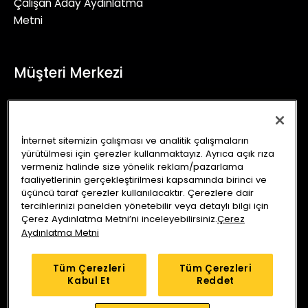
Çalışan Aday Aydınlatma
Metni
Müşteri Merkezi
+90 (850) 241 71 90
İletişim Formu
İnternet sitemizin çalışması ve analitik çalışmaların
yürütülmesi için çerezler kullanmaktayız. Ayrıca açık rıza
info@autoking.com.tr
vermeniz halinde size yönelik reklam/pazarlama
faaliyetlerinin gerçekleştirilmesi kapsamında birinci ve
üçüncü taraf çerezler kullanılacaktır. Çerezlere dair
tercihlerinizi panelden yönetebilir veya detaylı bilgi için
Çerez Aydınlatma Metni’ni inceleyebilirsiniz.
Çerez
Aydınlatma Metni
Auto King Ekspertiz
Anlaşmalı Sigorta Şirketleri
Tüm Çerezleri
Tüm Çerezleri
Kabul Et
Reddet
Araç Sorgu
Servis Merkezleri
Kampanyalar
Blog