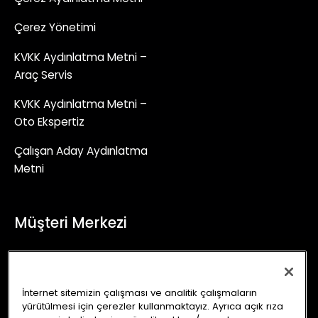
Çerez Yönetimi
KVKK Aydınlatma Metni –
Araç Servis
KVKK Aydınlatma Metni –
Oto Ekspertiz
Çalışan Aday Aydınlatma
Metni
Müşteri Merkezi
+90 (850) 241 71 90
İletişim Formu
İnternet sitemizin çalışması ve analitik çalışmaların
yürütülmesi için çerezler kullanmaktayız. Ayrıca açık rıza