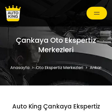
Araç Bakım ve Onarım
Çankaya Oto Ekspertiz
Merkezleri
Oto Ekspertiz Hizmetleri
Anasayfa
Oto Ekspertiz Merkezleri
Ankara
Kampanyalar
0850 241 71 90
Auto King Çankaya Ekspertiz
Randevu Al