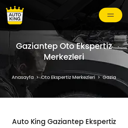
Araç Bakım ve Onarım
Gaziantep Oto Ekspertiz
Merkezleri
Oto Ekspertiz Hizmetleri
Anasayfa
Oto Ekspertiz Merkezleri
Gaziantep
Kampanyalar
0850 241 71 90
Auto King Gaziantep Ekspertiz
Randevu Al