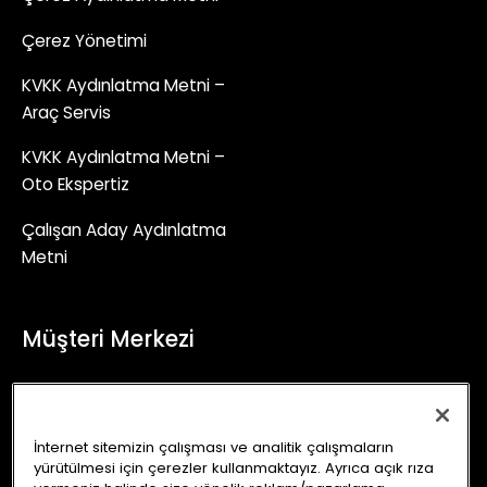
Çerez Yönetimi
KVKK Aydınlatma Metni –
Araç Servis
KVKK Aydınlatma Metni –
Oto Ekspertiz
Çalışan Aday Aydınlatma
Metni
Müşteri Merkezi
+90 (850) 241 71 90
İletişim Formu
İnternet sitemizin çalışması ve analitik çalışmaların
yürütülmesi için çerezler kullanmaktayız. Ayrıca açık rıza