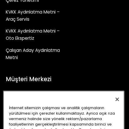
Çerez Yönetimi
KVKK Aydınlatma Metni –
Araç Servis
KVKK Aydınlatma Metni –
Oto Ekspertiz
Çalışan Aday Aydınlatma
Metni
Müşteri Merkezi
+90 (850) 241 71 90
İletişim Formu
İnternet sitemizin çalışması ve analitik çalışmaların
yürütülmesi için çerezler kullanmaktayız. Ayrıca açık rıza
info@autoking.com.tr
vermeniz halinde size yönelik reklam/pazarlama
faaliyetlerinin gerçekleştirilmesi kapsamında birinci ve