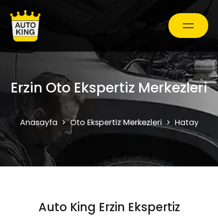
Araç Bakım ve Onarım
Erzin Oto Ekspertiz Merkezleri
Oto Ekspertiz Hizmetleri
Anasayfa
Oto Ekspertiz Merkezleri
Hatay
E
Kampanyalar
0850 241 71 90
Auto King Erzin Ekspertiz
Randevu Al