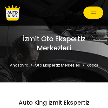
Araç Bakım ve Onarım
İzmit Oto Ekspertiz
Merkezleri
Oto Ekspertiz Hizmetleri
Anasayfa
Oto Ekspertiz Merkezleri
Kocaeli
Kampanyalar
0850 241 71 90
Auto King İzmit Ekspertiz
Randevu Al