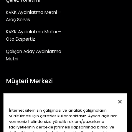
Çerez Yönetimi
KVKK Aydınlatma Metni –
Araç Servis
KVKK Aydınlatma Metni –
Oto Ekspertiz
Çalışan Aday Aydınlatma
Metni
Müşteri Merkezi
+90 (850) 241 71 90
İletişim Formu
İnternet sitemizin çalışması ve analitik çalışmaların
yürütülmesi için çerezler kullanmaktayız. Ayrıca açık rıza
info@autoking.com.tr
vermeniz halinde size yönelik reklam/pazarlama
faaliyetlerinin gerçekleştirilmesi kapsamında birinci ve