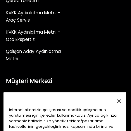
Çerez Yönetimi
KVKK Aydınlatma Metni –
Araç Servis
KVKK Aydınlatma Metni –
Oto Ekspertiz
Çalışan Aday Aydınlatma
Metni
Müşteri Merkezi
+90 (850) 241 71 90
İletişim Formu
İnternet sitemizin çalışması ve analitik çalışmaların
yürütülmesi için çerezler kullanmaktayız. Ayrıca açık rıza
info@autoking.com.tr
vermeniz halinde size yönelik reklam/pazarlama
faaliyetlerinin gerçekleştirilmesi kapsamında birinci ve