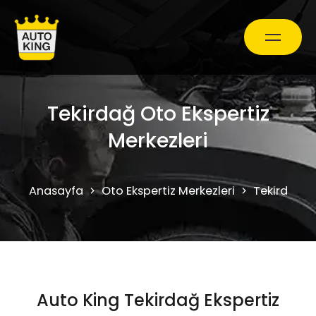
Araç Bakım ve Onarım
Tekirdağ Oto Ekspertiz
Merkezleri
Oto Ekspertiz Hizmetleri
Anasayfa
Oto Ekspertiz Merkezleri
Tekirdağ
Kampanyalar
0850 241 71 90
Auto King Tekirdağ Ekspertiz
Randevu Al