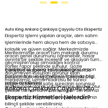
Auto King Ankara Çankaya Çayyolu Oto Ekspertiz
Ekspertiz işlemi yapılan araçlar, alım satım
işlemlerinde hem alıcıya hem de satıcıya
kolaylık ve güven sağlar. Merkezimizde
Merkezimizde aracın tüm mekanik durumu
aracın genel durumunu öğrenebilir, hasar
ayrıntılı bir şekilde incelenir ve aksayan tüm
geçmişinin olup olmadığını kontrol
yönler rapor şeklinde sunulur. Gözle
edebilirsiniz. Ayrıca satın alacağınız aracın
Çankaya ekspertiz tavsiyeleri
arasında
görülmeyen kusurları görünür kılan
performansı ve kilometresi hakkında bilgi
bulunan Auto King Çankaya Çayyolu Oto
merkezimiz, uzman kadrosu ile süreci
sahibi olabilirsiniz.
Ekspertiz Merkezi satış sürecinin sorunsuz
profesyonel olarak yürütmenize destek olur.
Ankara Çankaya Çayyolu Oto
şekilde tamamlanmasını sağlar. Servisimizi
Ekspertiz Hizmetleri Nelerdir?
güvenle tercih edebilir; araç alım kararınızı
bilinçli şekilde verebilirsiniz.