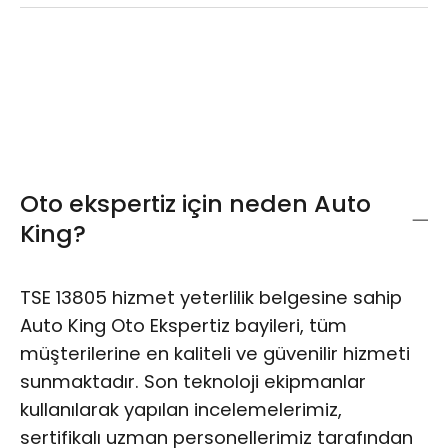
Merkezi konumumuz ile size bir adım
uzaktayız. Araç ekspertiz lokasyonumuza
sayfamızdan erişebilir, yol tarifi alarak
kolayca ulaşım sağlayabilirsiniz.
Oto ekspertiz için neden Auto
King?
TSE 13805 hizmet yeterlilik belgesine sahip
Auto King Oto Ekspertiz bayileri, tüm
müşterilerine en kaliteli ve güvenilir hizmeti
sunmaktadır. Son teknoloji ekipmanlar
kullanılarak yapılan incelemelerimiz,
sertifikalı uzman personellerimiz tarafından