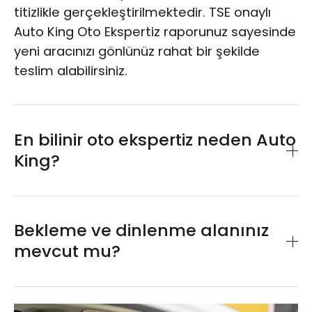
titizlikle gerçekleştirilmektedir. TSE onaylı
Auto King Oto Ekspertiz raporunuz sayesinde
yeni aracınızı gönlünüz rahat bir şekilde
teslim alabilirsiniz.
En bilinir oto ekspertiz neden Auto
King?
Bağımsız araştırma kuruluşları tarafından
yapılan incelemelerde en bilinir ekspertiz
Bekleme ve dinlenme alanınız
merkezi seçilen Auto King, araba almak veya
mevcut mu?
aracını satmak isteyen herkese sunduğu oto
ekspertiz hizmetinde güvenilir, tarafsız ve
Aracınızın ekspertizi profesyonel
TSE belgeli oto ekspertiz raporları