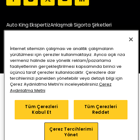
Auto King Ekspertiz
Anlaşmalı Sigorta Şirketleri
Araç Sorgu
Servis Merkezleri
Kampanyalar
Blog
İnternet sitemizin çalışması ve analitik çalışmaların
Bizi Arayın
Yol Tarifi Alın
yürütülmesi için çerezler kullanmaktayız. Ayrıca açık rıza
vermeniz halinde size yönelik reklam/pazarlama
faaliyetlerinin gerçekleştirilmesi kapsamında birinci ve
üçüncü taraf çerezler kullanılacaktır. Çerezlere dair
tercihlerinizi panelden yönetebilir veya detaylı bilgi için
Çerez Aydınlatma Metni’ni inceleyebilirsiniz.
Çerez
Aydınlatma Metni
Tüm Çerezleri
Tüm Çerezleri
Kabul Et
Reddet
Çerez Tercihlerimi
Yönet