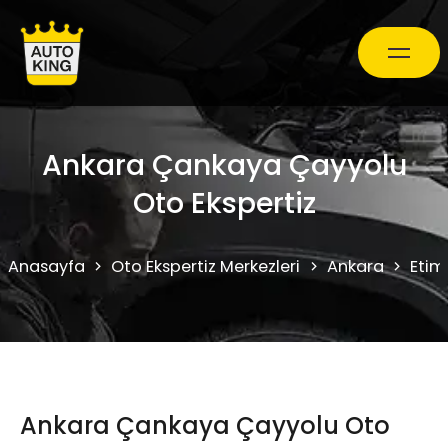
Araç Bakım ve Onarım
Ankara Çankaya Çayyolu
Oto Ekspertiz
Oto Ekspertiz Hizmetleri
Anasayfa
Oto Ekspertiz Merkezleri
Ankara
Etim
Kampanyalar
0850 241 71 90
Ankara Çankaya Çayyolu Oto
Randevu Al