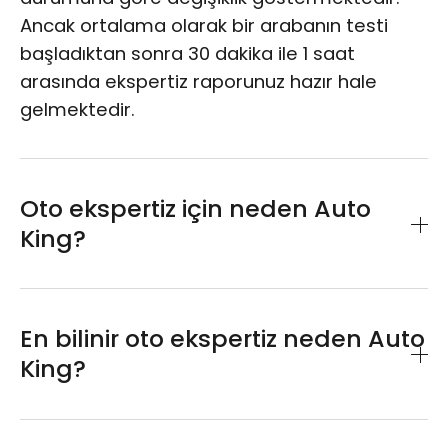
Ancak ortalama olarak bir arabanın testi
başladıktan sonra 30 dakika ile 1 saat
arasında ekspertiz raporunuz hazır hale
gelmektedir.
Oto ekspertiz için neden Auto
King?
TSE 13805 hizmet yeterlilik belgesine sahip
Auto King Oto Ekspertiz bayileri, tüm
En bilinir oto ekspertiz neden Auto
müşterilerine en kaliteli ve güvenilir hizmeti
King?
sunmaktadır. Son teknoloji ekipmanlar
kullanılarak yapılan incelemelerimiz,
Bağımsız araştırma kuruluşları tarafından
sertifikalı uzman personellerimiz tarafından