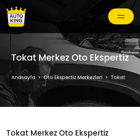
Araç Bakım ve Onarım
Tokat Merkez Oto Ekspertiz
Oto Ekspertiz Hizmetleri
Anasayfa
Oto Ekspertiz Merkezleri
Tokat
To
Kampanyalar
0850 241 71 90
Tokat Merkez Oto Ekspertiz
Randevu Al