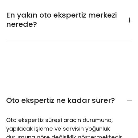
Sunduğumuz oto ekspertiz paketleri ile
aracınızın ihtiyacı olan testleri yaptırabilir,
En yakın oto ekspertiz merkezi
kazançlı çıkabilirsiniz. Auto King
avantajlı
nerede?
ekspertiz paketleri
sayfasını ziyaret ederek
tüm ekspertiz paketlerimizi ve fiyatlarını
Merkezi konumumuz ile size bir adım
inceleyebilirsiniz.
uzaktayız. Araç ekspertiz lokasyonumuza
sayfamızdan erişebilir, yol tarifi alarak
kolayca ulaşım sağlayabilirsiniz.
Oto ekspertiz ne kadar sürer?
Oto ekspertiz süresi aracın durumuna,
yapılacak işleme ve servisin yoğunluk
durumuna göre değişiklik göstermektedir.