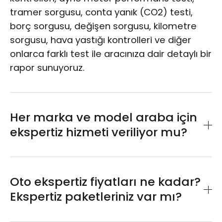
tramer sorgusu, conta yanık (CO2) testi,
borç sorgusu, değişen sorgusu, kilometre
sorgusu, hava yastığı kontrolleri ve diğer
onlarca farklı test ile aracınıza dair detaylı bir
rapor sunuyoruz.
Her marka ve model araba için
ekspertiz hizmeti veriliyor mu?
Arabanızın marka ve modeli fark etmeksizin
bize emanet edebilirsiniz. Her türlü araba
Oto ekspertiz fiyatları ne kadar?
için oto ekspertiz hizmetimiz bulunmaktadır.
Ekspertiz paketleriniz var mı?