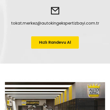
tokat.merkez@autokingekspertizbayi.com.tr
Hızlı Randevu Al