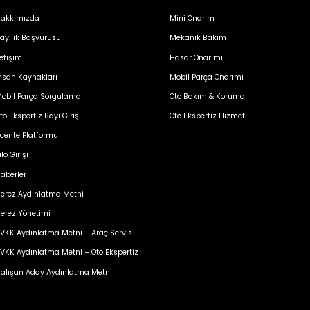
akkımızda
Mini Onarım
ayilik Başvurusu
Mekanik Bakım
letişim
Hasar Onarımı
nsan Kaynakları
Mobil Parça Onarımı
obil Parça Sorgulama
Oto Bakım & Koruma
to Ekspertiz Bayi Girişi
Oto Ekspertiz Hizmeti
cente Platformu
ilo Girişi
aberler
erez Aydınlatma Metni
erez Yönetimi
VKK Aydınlatma Metni – Araç Servis
VKK Aydınlatma Metni – Oto Ekspertiz
alışan Aday Aydınlatma Metni