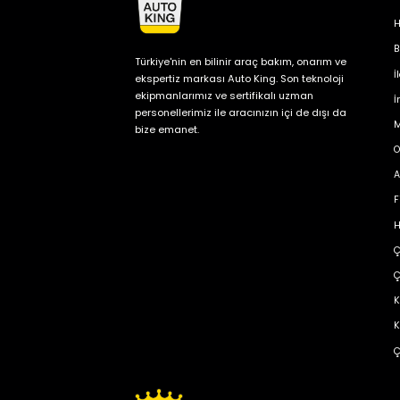
H
B
Türkiye'nin en bilinir araç bakım, onarım ve
İ
ekspertiz markası Auto King. Son teknoloji
ekipmanlarımız ve sertifikalı uzman
İ
personellerimiz ile aracınızın içi de dışı da
M
bize emanet.
O
A
F
H
Ç
Ç
K
K
Ç