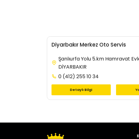
Diyarbakır Merkez Oto Servis
Şanlıurfa Yolu 5.km Hamravat Evle
DİYARBAKIR
0 (412) 255 10 34
Detaylı Bilgi
Yo