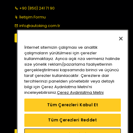
+90 (850) 241 71 90
İletişim Formu
info@autoking.com.tr
İnternet sitemizin çalışması ve analitik
çalışmaların yürütülmesi için çerezler
kullanmaktayız. Ayrıca açık rıza vermeniz halinde
size yönelik reklam/pazarlama faaliyetlerinin
gerçekleştirilmesi kapsamında birinci ve üçüncü
taraf çerezler kullanılacaktır. Çerezlere dair
tercihlerinizi panelden yönetebilir veya detaylı
bilgi için Çerez Aydınlatma Metni’ni
inceleyebilirsiniz.
Çerez Aydınlatma Metni
Tüm Çerezleri Kabul Et
Tüm Çerezleri Reddet