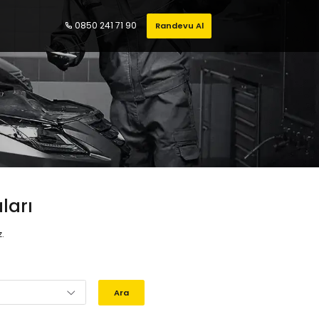
0850 241 71 90
Randevu Al
ları
z.
Ara