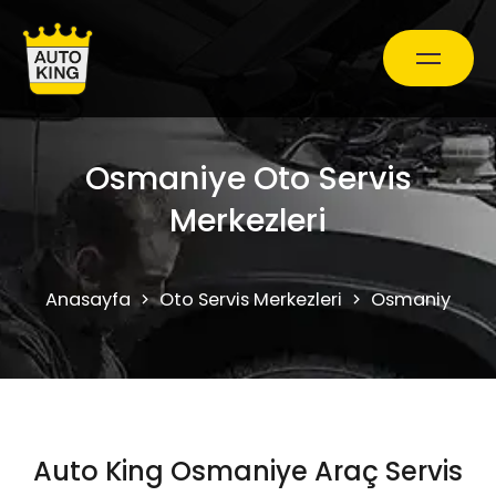
Araç Bakım ve Onarım
Osmaniye Oto Servis
Merkezleri
Oto Ekspertiz Hizmetleri
Anasayfa
Oto Servis Merkezleri
Osmaniye
Kampanyalar
0850 241 71 90
Auto King Osmaniye Araç Servis
Randevu Al