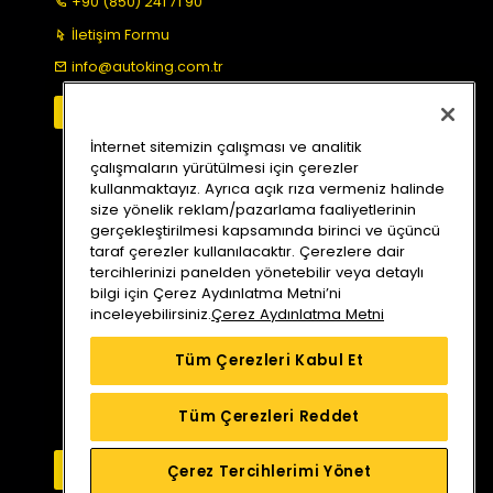
+90 (850) 241 71 90
İletişim Formu
info@autoking.com.tr
İnternet sitemizin çalışması ve analitik
çalışmaların yürütülmesi için çerezler
kullanmaktayız. Ayrıca açık rıza vermeniz halinde
size yönelik reklam/pazarlama faaliyetlerinin
gerçekleştirilmesi kapsamında birinci ve üçüncü
taraf çerezler kullanılacaktır. Çerezlere dair
tercihlerinizi panelden yönetebilir veya detaylı
bilgi için Çerez Aydınlatma Metni’ni
inceleyebilirsiniz.
Çerez Aydınlatma Metni
Tüm Çerezleri Kabul Et
Tüm Çerezleri Reddet
Bizi Arayın
Yol Tarifi Alın
Çerez Tercihlerimi Yönet