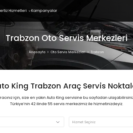
ertiz Hizmetleri
Kampanyalar
Trabzon Oto Servis Merkezleri
Anasayfa
Oto Servis Merkezleri
Trabzon
to King Trabzon Araç Servis Noktal
racınız için, size en yakın Auto King servisine bu sayfadan ulaşabilirsini
Türkiye’nin 42 ilinde 55 servis merkezimiz ile hizmetinizdeyiz.
Hizmet Seçiniz