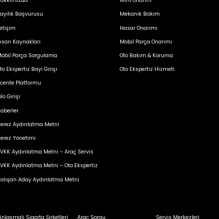
akkımızda
Mini Onarım
ayilik Başvurusu
Mekanik Bakım
letişim
Hasar Onarımı
nsan Kaynakları
Mobil Parça Onarımı
obil Parça Sorgulama
Oto Bakım & Koruma
to Ekspertiz Bayi Girişi
Oto Ekspertiz Hizmeti
cente Platformu
ilo Girişi
aberler
erez Aydınlatma Metni
erez Yönetimi
VKK Aydınlatma Metni – Araç Servis
VKK Aydınlatma Metni – Oto Ekspertiz
alışan Aday Aydınlatma Metni
Anlaşmalı Sigorta Şirketleri
Araç Sorgu
Servis Merkezleri