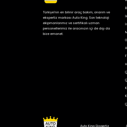
H
B
Türkiye'nin en bilinir araç bakım, onarım ve
İ
ekspertiz markası Auto King. Son teknoloji
ekipmanlarımız ve sertifikalı uzman
İ
personellerimiz ile aracınızın içi de dışı da
M
bize emanet.
O
A
F
H
Ç
Ç
K
K
Ç
Auto King Ekspertiz