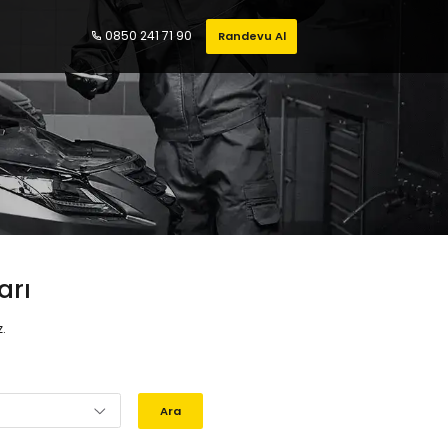
0850 241 71 90
Randevu Al
arı
z.
Ara