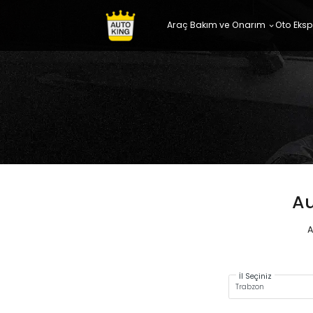
Araç Bakım ve Onarım
Oto Eksp
Au
A
İl Seçiniz