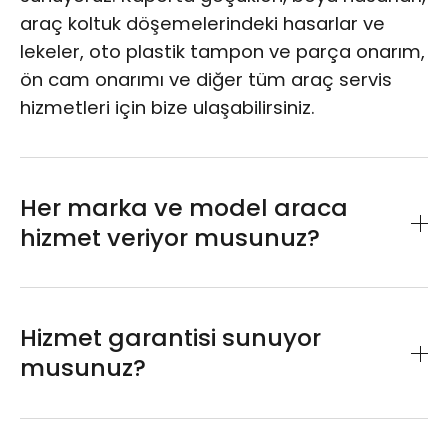
araç koltuk döşemelerindeki hasarlar ve
lekeler, oto plastik tampon ve parça onarım,
ön cam onarımı ve diğer tüm araç servis
hizmetleri için bize ulaşabilirsiniz.
Her marka ve model araca
hizmet veriyor musunuz?
Arabanızın marka ve modeli fark etmeksizin
bize emanet edebilirsiniz. Akü bakımı, cam
Hizmet garantisi sunuyor
filmi, boya onarımı, yağ filtre değişimi gibi
musunuz?
pek çok hizmet alanında uzman ekibimiz
tarafından verilmektedir.
Verdiğimiz kaliteli hizmetin teminatı olarak