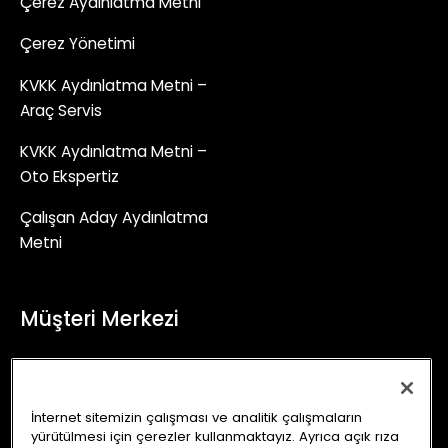
Çerez Aydınlatma Metni
Çerez Yönetimi
KVKK Aydınlatma Metni –
Araç Servis
KVKK Aydınlatma Metni –
Oto Ekspertiz
Çalışan Aday Aydınlatma
Metni
Müşteri Merkezi
+90 (850) 241 71 90
İletişim Formu
İnternet sitemizin çalışması ve analitik çalışmaların
yürütülmesi için çerezler kullanmaktayız. Ayrıca açık rıza