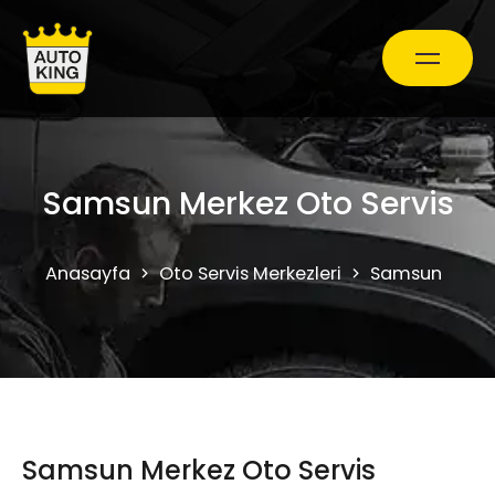
Araç Bakım ve Onarım
Samsun Merkez Oto Servis
Oto Ekspertiz Hizmetleri
Anasayfa
Oto Servis Merkezleri
Samsun
Sa
Kampanyalar
0850 241 71 90
Samsun Merkez Oto Servis
Randevu Al