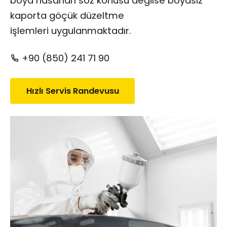
boya hasarları söz konusu değilse boyasız
kaporta göçük düzeltme
işlemleri uygulanmaktadır.
+90 (850) 241 71 90
Hızlı Servis Randevusu