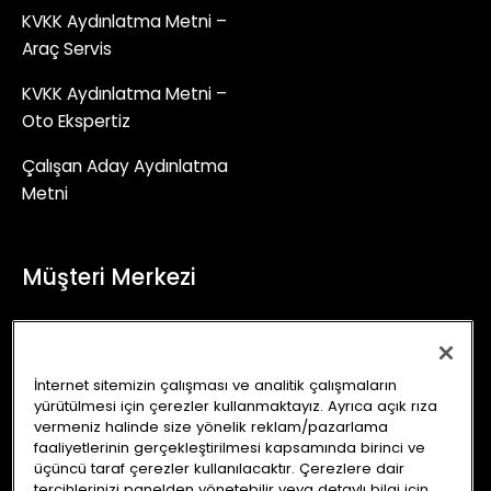
KVKK Aydınlatma Metni –
Araç Servis
KVKK Aydınlatma Metni –
Oto Ekspertiz
Çalışan Aday Aydınlatma
Metni
Müşteri Merkezi
+90 (850) 241 71 90
İletişim Formu
İnternet sitemizin çalışması ve analitik çalışmaların
yürütülmesi için çerezler kullanmaktayız. Ayrıca açık rıza
info@autoking.com.tr
vermeniz halinde size yönelik reklam/pazarlama
faaliyetlerinin gerçekleştirilmesi kapsamında birinci ve
üçüncü taraf çerezler kullanılacaktır. Çerezlere dair
tercihlerinizi panelden yönetebilir veya detaylı bilgi için