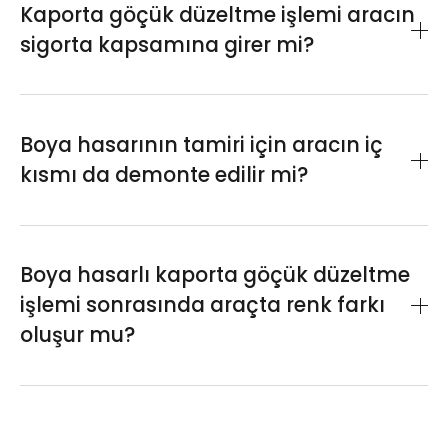
vernik uygulanmasıyla kaporta, çevresel
Kaporta göçük düzeltme işlemi aracın
alabilirsiniz. Uzmanlarımız hasarı inceledikten
etkilere karşı daha dayanıklı hale gelir.
sigorta kapsamına girer mi?
sonra tamirin tahmini süresiyle ilgili sizi
bilgilendirir.
Bu tür lokal düzeltmeler genellikle küçük
hasar kategorisindedir; sigorta poliçesinin
Boya hasarının tamiri için aracın iç
teminat limitleri ve kasko koşullarına bağlı
kısmı da demonte edilir mi?
olarak kapsam içine girebilir.
Genellikle küçük göçük müdahalelerinde iç
kısımlarda söküm yapılmaz; sadece lokal
Boya hasarlı kaporta göçük düzeltme
bakım ve boya gerekirse uygulanır.
işlemi sonrasında araçta renk farkı
oluşur mu?
Doğru renk kodlaması ve işçilik ile yapılan
işlemlerde renk uyumu sağlanır; renk farkı