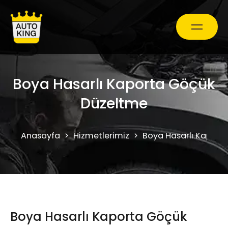
Araç Bakım ve Onarım
Boya Hasarlı Kaporta Göçük
Düzeltme
Oto Ekspertiz Hizmetleri
Anasayfa
Hizmetlerimiz
Boya Hasarlı Kaport
Kampanyalar
0850 241 71 90
Boya Hasarlı Kaporta Göçük
Randevu Al