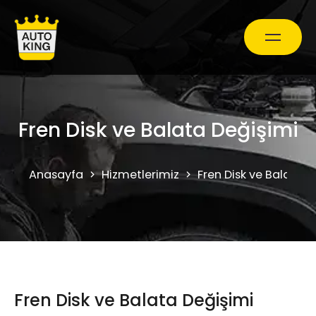
Araç Bakım ve Onarım
Fren Disk ve Balata Değişimi
Oto Ekspertiz Hizmetleri
Anasayfa
Hizmetlerimiz
Fren Disk ve Balata D
Kampanyalar
0850 241 71 90
Fren Disk ve Balata Değişimi
Randevu Al