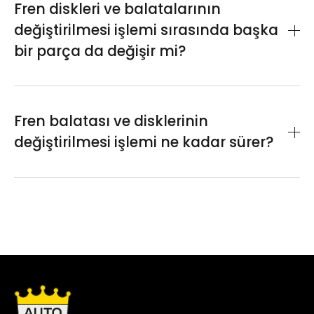
sağlar, balataların daha etkili çalışmasına
Fren diskleri ve balatalarının
imkan tanır ve fren tutuşunu belirgin şekilde
değiştirilmesi işlemi sırasında başka
iyileştirir.
bir parça da değişir mi?
Gerekirse fren hidroliği, kampana yağlaması,
el fren ayarı ya da kaliper kontrolü gibi
Fren balatası ve disklerinin
tamamlayıcı parça ya da sıvılar da incelenip
değiştirilmesi işlemi ne kadar sürer?
değiştirilir.
İşlem genellikle 1–2 saat içinde tamamlanır;
kullanılan parçanın temini ve aracın
markasına göre değişkenlik gösterebilir.