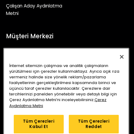
Çalışan Aday Aydınlatma
Metni
Müşteri Merkezi
+90 (850) 241 71 90
İletişim Formu
İnternet sitemizin çalışması ve analitik çalışmaların
yürütülmesi için çerezler kullanmaktayız. Ayrıca açık rıza
info@autoking.com.tr
vermeniz halinde size yönelik reklam/pazarlama
faaliyetlerinin gerçekleştirilmesi kapsamında birinci ve
üçüncü taraf çerezler kullanılacaktır. Çerezlere dair
tercihlerinizi panelden yönetebilir veya detaylı bilgi için
Çerez Aydınlatma Metni’ni inceleyebilirsiniz.
Çerez
Aydınlatma Metni
Auto King Ekspertiz
Anlaşmalı Sigorta Şirketleri
Tüm Çerezleri
Tüm Çerezleri
Kabul Et
Reddet
Araç Sorgu
Servis Merkezleri
Kampanyalar
Blog