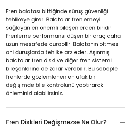
sisteminde hasara neden olabilir. Belirli
Fren balatası bittiğinde sürüş güvenliği
aralıklarla disk ve balata değişimi
tehlikeye girer. Balatalar frenlemeyi
yapılması fren sisteminin ömrünü uzatır ve
sağlayan en önemli bileşenlerden biridir.
sonrasında daha büyük maliyetli sorunların
Frenleme performansı düşen bir araç daha
ortaya çıkmasını engeller.
uzun mesafede durabilir. Balatanın bitmesi
Değişimi yapılan diski ve balatalar, sürüş
ani duruşlarda tehlike arz eder. Aşınmış
ve frenleme konforunu artırır.
balatalar fren diski ve diğer fren sistemi
Eski disk ve balatalar aracın yol tutuşunu
bileşenlerine de zarar verebilir. Bu sebeple
olumsuz etkileyebilir.
frenlerde gözlemlenen en ufak bir
değişimde bile kontrolünü yaptırarak
önleminizi alabilirsiniz.
Fren Diskleri Değişmezse Ne Olur?