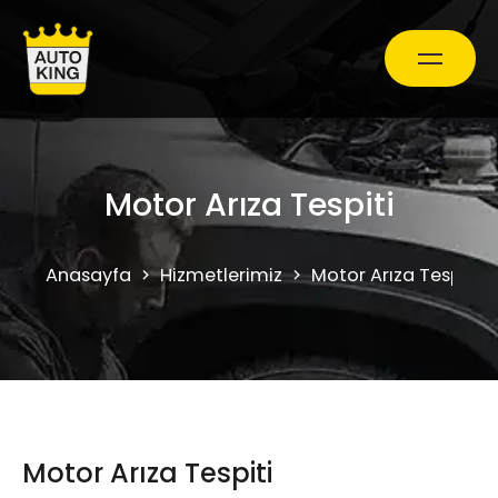
Araç Bakım ve Onarım
Motor Arıza Tespiti
Oto Ekspertiz Hizmetleri
Anasayfa
Hizmetlerimiz
Motor Arıza Tespiti
Kampanyalar
0850 241 71 90
Motor Arıza Tespiti
Randevu Al