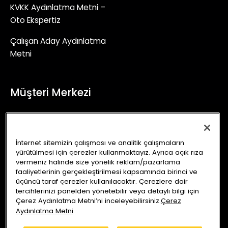
KVKK Aydınlatma Metni –
Oto Ekspertiz
Çalışan Aday Aydınlatma
Metni
Müşteri Merkezi
+90 (850) 241 71 90
İletişim Formu
İnternet sitemizin çalışması ve analitik çalışmaların
yürütülmesi için çerezler kullanmaktayız. Ayrıca açık rıza
info@autoking.com.tr
vermeniz halinde size yönelik reklam/pazarlama
faaliyetlerinin gerçekleştirilmesi kapsamında birinci ve
üçüncü taraf çerezler kullanılacaktır. Çerezlere dair
tercihlerinizi panelden yönetebilir veya detaylı bilgi için
Çerez Aydınlatma Metni’ni inceleyebilirsiniz.
Çerez
Aydınlatma Metni