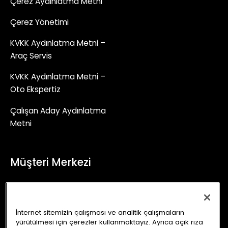
Çerez Aydınlatma Metni
Çerez Yönetimi
KVKK Aydınlatma Metni –
Araç Servis
KVKK Aydınlatma Metni –
Oto Ekspertiz
Çalışan Aday Aydınlatma
Metni
Müşteri Merkezi
+90 (850) 241 71 90
İletişim Formu
İnternet sitemizin çalışması ve analitik çalışmaların
yürütülmesi için çerezler kullanmaktayız. Ayrıca açık rıza