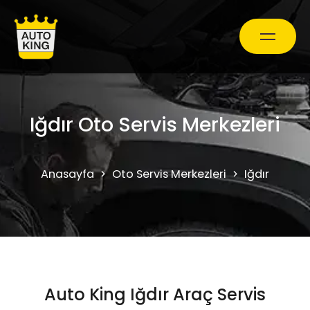
Araç Bakım ve Onarım
Iğdır Oto Servis Merkezleri
Oto Ekspertiz Hizmetleri
Anasayfa
Oto Servis Merkezleri
Iğdır
Kampanyalar
0850 241 71 90
Auto King Iğdır Araç Servis
Randevu Al