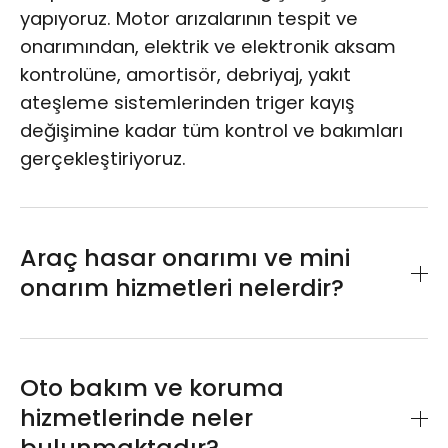
yapıyoruz. Motor arızalarının tespit ve
onarımından, elektrik ve elektronik aksam
kontrolüne, amortisör, debriyaj, yakıt
ateşleme sistemlerinden triger kayış
değişimine kadar tüm kontrol ve bakımları
gerçekleştiriyoruz.
Araç hasar onarımı ve mini
onarım hizmetleri nelerdir?
Mini onarım ve hasar onarımı hizmetlerimiz
ile aracınızın değerini artıracak şekilde
Oto bakım ve koruma
onarıyoruz. Türkiye’deki en çok kullanılan
hizmetlerinde neler
sigorta firmaları ile yaptığımız anlaşmalar
bulunmaktadır?