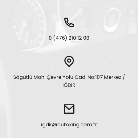
0 (476) 210 12 00
Sögütlü Mah. Çevre Yolu Cad. No:107 Merkez /
IĞDIR
igdir@autoking.com.tr