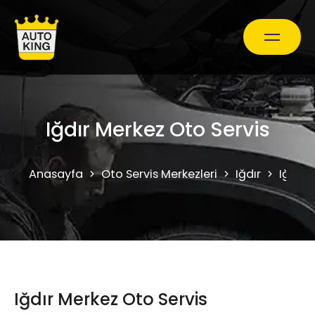
Araç Bakım ve Onarım
Iğdır Merkez Oto Servis
Oto Ekspertiz Hizmetleri
Anasayfa
Oto Servis Merkezleri
Iğdır
Iğdır 
Kampanyalar
0850 241 71 90
Iğdır Merkez Oto Servis
Randevu Al