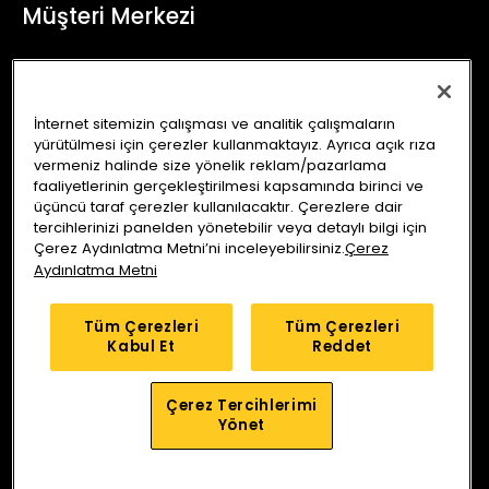
Müşteri Merkezi
+90 (850) 241 71 90
İletişim Formu
İnternet sitemizin çalışması ve analitik çalışmaların
yürütülmesi için çerezler kullanmaktayız. Ayrıca açık rıza
info@autoking.com.tr
vermeniz halinde size yönelik reklam/pazarlama
faaliyetlerinin gerçekleştirilmesi kapsamında birinci ve
üçüncü taraf çerezler kullanılacaktır. Çerezlere dair
tercihlerinizi panelden yönetebilir veya detaylı bilgi için
Çerez Aydınlatma Metni’ni inceleyebilirsiniz.
Çerez
Aydınlatma Metni
Auto King Ekspertiz
Anlaşmalı Sigorta Şirketleri
Tüm Çerezleri
Tüm Çerezleri
Kabul Et
Reddet
Araç Sorgu
Servis Merkezleri
Kampanyalar
Blog
Çerez Tercihlerimi
Bizi Arayın
Yol Tarifi Alın
Yönet