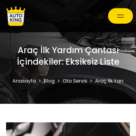
Araç Bakım ve Onarım
Araç İlk Yardım Çantası
İçindekiler: Eksiksiz Liste
Oto Ekspertiz Hizmetleri
Anasayfa
Blog
Oto Servis
Araç İlk Yardım Ça
Kampanyalar
0850 241 71 90
Randevu Al