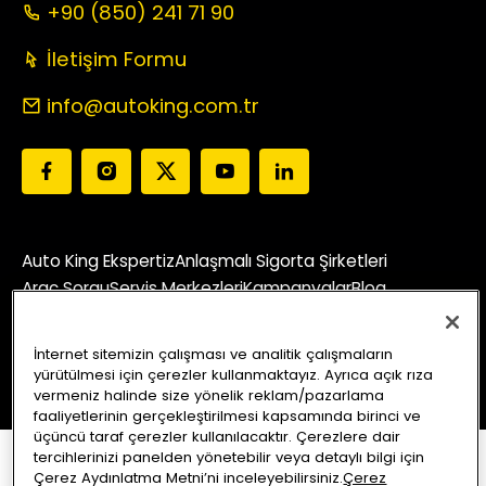
+90 (850) 241 71 90
İletişim Formu
info@autoking.com.tr
Auto King Ekspertiz
Anlaşmalı Sigorta Şirketleri
Araç Sorgu
Servis Merkezleri
Kampanyalar
Blog
Bizi Arayın
Yol Tarifi Alın
İnternet sitemizin çalışması ve analitik çalışmaların
yürütülmesi için çerezler kullanmaktayız. Ayrıca açık rıza
vermeniz halinde size yönelik reklam/pazarlama
faaliyetlerinin gerçekleştirilmesi kapsamında birinci ve
üçüncü taraf çerezler kullanılacaktır. Çerezlere dair
tercihlerinizi panelden yönetebilir veya detaylı bilgi için
Çerez Aydınlatma Metni’ni inceleyebilirsiniz.
Çerez