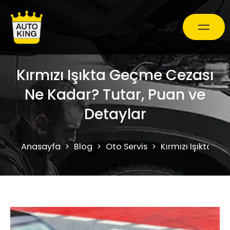
Kırmızı Işıkta Geçme Cezası
Araç Bakım ve Onarım
Ne Kadar? Tutar, Puan ve
Oto Ekspertiz Hizmetleri
Detaylar
Kampanyalar
Anasayfa
Blog
Oto Servis
Kırmızı Işıkta G
0850 241 71 90
Randevu Al