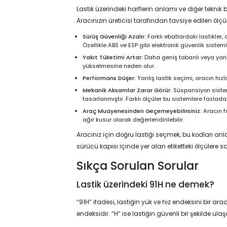
Lastik üzerindeki harflerin anlamı ve diğer teknik b
Aracınızın üreticisi tarafından tavsiye edilen ölçü
Sürüş Güvenliği Azalır:
Farklı ebatlardaki lastikler,
Özellikle ABS ve ESP gibi elektronik güvenlik sistemler
Yakıt Tüketimi Artar:
Daha geniş tabanlı veya yanlış
yükselmesine neden olur.
Performans Düşer:
Yanlış lastik seçimi, aracın hı
Mekanik Aksamlar Zarar Görür:
Süspansiyon sistemi
tasarlanmıştır. Farklı ölçüler bu sistemlere fazladan
Araç Muayenesinden Geçemeyebilirsiniz:
Aracın f
ağır kusur olarak değerlendirilebilir.
Aracınız için doğru lastiği seçmek, bu kodları anla
sürücü kapısı içinde yer alan etiketteki ölçülere 
Sıkça Sorulan Sorular
Lastik üzerindeki 91H ne demek?
“91H” ifadesi, lastiğin yük ve hız endeksini bir ar
endeksidir. “H” ise lastiğin güvenli bir şekilde 