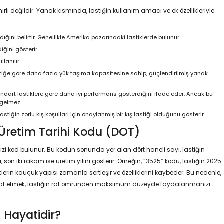
nırlı değildir. Yanak kısmında, lastiğin kullanım amacı ve ek özellikleriyle
ığını belirtir. Genellikle Amerika pazarındaki lastiklerde bulunur.
iğini gösterir.
lanılır.
stiğe göre daha fazla yük taşıma kapasitesine sahip, güçlendirilmiş yanak
dart lastiklere göre daha iyi performans gösterdiğini ifade eder. Ancak bu
 gelmez.
astiğin zorlu kış koşulları için onaylanmış bir kış lastiği olduğunu gösterir.
Üretim Tarihi Kodu (DOT)
izi kod bulunur. Bu kodun sonunda yer alan dört haneli sayı, lastiğin
nı, son iki rakam ise üretim yılını gösterir. Örneğin, “3525” kodu, lastiğin 2025
iklerin kauçuk yapısı zamanla sertleşir ve özelliklerini kaybeder. Bu nedenle,
dikkat etmek, lastiğin raf ömründen maksimum düzeyde faydalanmanızı
 Hayatidir?