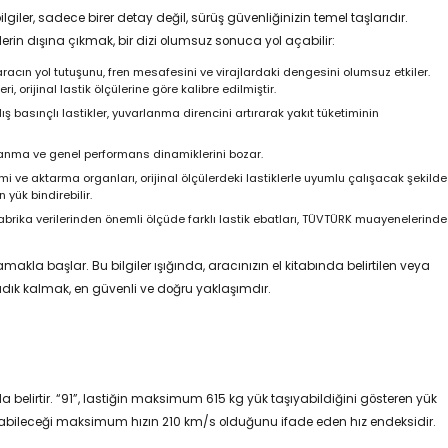
ilgiler, sadece birer detay değil, sürüş güvenliğinizin temel taşlarıdır.
lerin dışına çıkmak, bir dizi olumsuz sonuca yol açabilir:
 aracın yol tutuşunu, fren mesafesini ve virajlardaki dengesini olumsuz etkiler.
i, orijinal lastik ölçülerine göre kalibre edilmiştir.
 basınçlı lastikler, yuvarlanma direncini artırarak yakıt tüketiminin
zlanma ve genel performans dinamiklerini bozar.
 ve aktarma organları, orijinal ölçülerdeki lastiklerle uyumlu çalışacak şekilde
 yük bindirebilir.
abrika verilerinden önemli ölçüde farklı lastik ebatları, TÜVTÜRK muayenelerinde
makla başlar. Bu bilgiler ışığında, aracınızın el kitabında belirtilen veya
sadık kalmak, en güvenli ve doğru yaklaşımdır.
ada belirtir. “91”, lastiğin maksimum 615 kg yük taşıyabildiğini gösteren yük
ulaşabileceği maksimum hızın 210 km/s olduğunu ifade eden hız endeksidir.