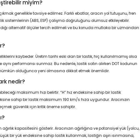
ştirebilir miyim?
 çıkmak genellikle tavsiye edilmez. Farklı ebatlar, aracın yol tutuşunu, fren
nlik sistemlerinin (ABS, ESP) çalışma doğruluğunu olumsuz etkileyebilir.
ladığı alternatif ölçüler tercih edilmeli ve bu konuda mutlaka bir uzmandan
r?
iklerini kaybeder. Üretim tarihi eski olan bir lastik, hiç kullanılmamış olsa
ikle aynı performansı sunmaz. Bu nedenle, lastik satın alırken DOT kodunun
in mümkün olduğunca yeni olmasına dikkat etmek önemlidir.
ark nedir?
abileceği maksimum hızı belirtir. “H” hız endeksine sahip bir lastik
sine sahip bir lastik maksimum 190 km/s hıza uygundur. Aracınızın
mek güvenlik için kritik öneme sahiptir.
ı?
ğırlık kapasitesini gösterir. Aracınızın ağırlığına ve potansiyel yük (yolcu,
bir yük endeksine sahip lastik kullanmak, lastiğin aşırı ısınmasına,