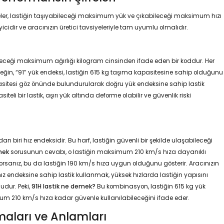
eler, lastiğin taşıyabileceği maksimum yük ve çıkabileceği maksimum hızı
eyicidir ve aracınızın üretici tavsiyeleriyle tam uyumlu olmalıdır.
abileceği maksimum ağırlığı kilogram cinsinden ifade eden bir koddur. Her
 Örneğin, “91” yük endeksi, lastiğin 615 kg taşıma kapasitesine sahip olduğunu
apasitesi göz önünde bulundurularak doğru yük endeksine sahip lastik
eli bir lastik, aşırı yük altında deforme olabilir ve güvenlik riski
dan biri hız endeksidir. Bu harf, lastiğin güvenli bir şekilde ulaşabileceği
mek
sorusunun cevabı, o lastiğin maksimum 210 km/s hıza dayanıklı
rsanız, bu da lastiğin 190 km/s hıza uygun olduğunu gösterir. Aracınızın
endeksine sahip lastik kullanmak, yüksek hızlarda lastiğin yapısını
udur. Peki,
91H lastik ne demek?
Bu kombinasyon, lastiğin 615 kg yük
 210 km/s hıza kadar güvenle kullanılabileceğini ifade eder.
maları ve Anlamları