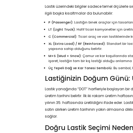
Lastik üzerindeki bilgiler sadece temel ölçülerle sı
ilgili başka kısaltmalar da bulunabilir:
P (Passenger):
Lastiğin binek araçlar için tasarland
LT (Light Truck):
Hafif ticari kamyonetler için üretild
C (Commercial):
Ticari araç ve van lastiklerinde kul
XL (Extra Load) / RF (Reinforced):
Standart bir la
yapısına sahip olduğunu belirtir.
M+S (Mud + Snow):
Çamur ve kar koşullarında stan
işaret, lastiğin tam bir kış lastiği olduğu anlamına
Üç Tepeli Dağ ve Kar Tanesi Sembolü:
Bu sembol, l
Lastiğinizin Doğum Günü: 
Lastik yanağında “DOT” harfleriyle başlayan bir d
üretim tarihini belirtir. İlk iki rakam üretim haftası
yılının 35. haftasında üretildiğini ifade eder. Last
satın alırken üretim tarihinin yakın olmasına 
sağlar.
Doğru Lastik Seçimi Neden