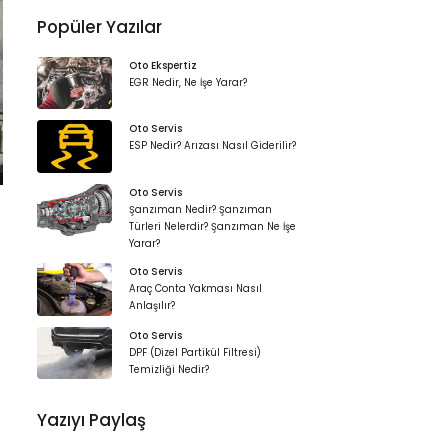
Popüler Yazılar
Oto Ekspertiz
EGR Nedir, Ne İşe Yarar?
Oto Servis
ESP Nedir? Arızası Nasıl Giderilir?
Oto Servis
Şanzıman Nedir? Şanzıman
Türleri Nelerdir? Şanzıman Ne İşe
Yarar?
Oto Servis
Araç Conta Yakması Nasıl
Anlaşılır?
Oto Servis
DPF (Dizel Partikül Filtresi)
Temizliği Nedir?
Yazıyı Paylaş