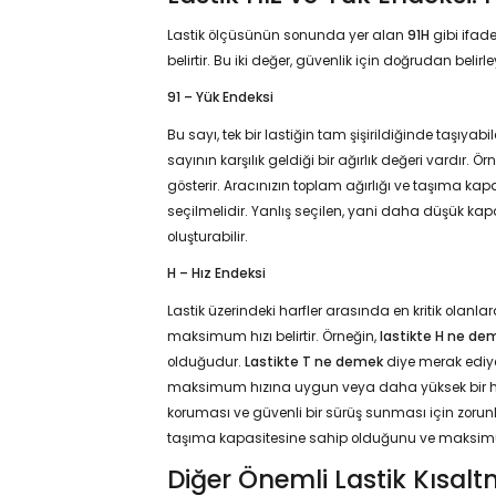
Lastik ölçüsünün sonunda yer alan
91H
gibi ifad
belirtir. Bu iki değer, güvenlik için doğrudan belirl
91 – Yük Endeksi
Bu sayı, tek bir lastiğin tam şişirildiğinde taşıy
sayının karşılık geldiği bir ağırlık değeri vardır.
gösterir. Aracınızın toplam ağırlığı ve taşıma k
seçilmelidir. Yanlış seçilen, yani daha düşük kapasit
oluşturabilir.
H – Hız Endeksi
Lastik üzerindeki harfler arasında en kritik olanlar
maksimum hızı belirtir. Örneğin,
lastikte H ne de
olduğudur.
Lastikte T ne demek
diye merak ediyo
maksimum hızına uygun veya daha yüksek bir hız 
koruması ve güvenli bir sürüş sunması için zorunl
taşıma kapasitesine sahip olduğunu ve maksimum
Diğer Önemli Lastik Kısalt