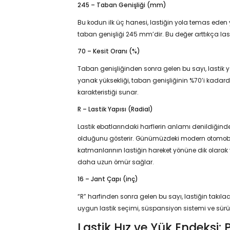
245 – Taban Genişliği (mm)
Bu kodun ilk üç hanesi, lastiğin yola temas eden y
taban genişliği 245 mm’dir. Bu değer arttıkça las
70 – Kesit Oranı (%)
Taban genişliğinden sonra gelen bu sayı, lastik y
yanak yüksekliği, taban genişliğinin %70’i kadardır
karakteristiği sunar.
R – Lastik Yapısı (Radial)
Lastik ebatlarındaki harflerin anlamı denildiğinde 
olduğunu gösterir. Günümüzdeki modern otomobil 
katmanlarının lastiğin hareket yönüne dik olarak y
daha uzun ömür sağlar.
16 – Jant Çapı (inç)
“R” harfinden sonra gelen bu sayı, lastiğin takılaca
uygun lastik seçimi, süspansiyon sistemi ve sür
Lastik Hız ve Yük Endeksi: 