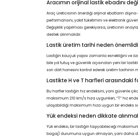
Aracımın orijinal lastik ebadını deği
Araç üreticisinin önerdiği orijinal ebatların dışına
performansını, yakıt tüketimini ve elektronik güve
Değişiklik yapılması gerekiyorsa, üreticinin onay
destek alınmalıdır.
Lastik üretim tarihi neden önemlidi
Lastiğin kauçuk yapısı zamanla esnekliğini ve özell
bile yol tutuş ve güvenlik açısından yeni bir last
son dört hanesini kontrol ederek üretim tarihin
Lastikte H ve T harfleri arasındaki f
Bu harfler lastiğin hız endeksini, yani güvenle çık
maksimum 210 km/s hıza uygunken, “T” hız endek
ulaşabildiği maksimum hıza uygun bir endeks seç
Yük endeksi neden dikkate alınmal
Yük endeksi, bir lastiğin taşıyabileceği maksimum a
bagaj) durumuna uygun olmayan, yani daha düşük 