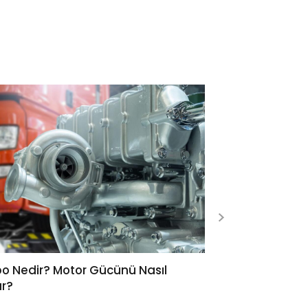
o Nedir? Motor Gücünü Nasıl
LPG Dönüşümü: 
ır?
Yapılır?