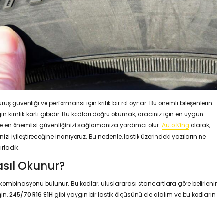
rüş güvenliği ve performansı için kritik bir rol oynar. Bu önemli bileşenlerin
in kimlik kartı gibidir. Bu kodları doğru okumak, aracınız için en uygun
a ve en önemlisi güvenliğinizi sağlamanıza yardımcı olur.
Auto King
olarak,
zi iyileştireceğine inanıyoruz. Bu nedenle, lastik üzerindeki yazıların ne
ırladık.
Nasıl Okunur?
 kombinasyonu bulunur. Bu kodlar, uluslararası standartlara göre belirlenir
ğin,
245/70 R16 91H
gibi yaygın bir lastik ölçüsünü ele alalım ve bu kodların