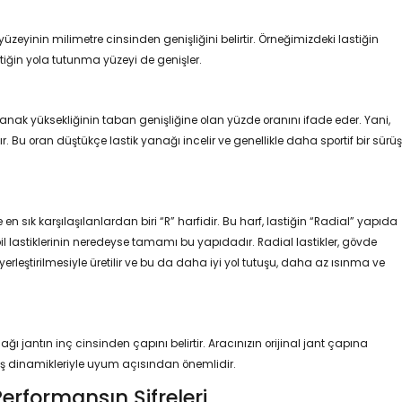
üzeyinin milimetre cinsinden genişliğini belirtir. Örneğimizdeki lastiğin
tiğin yola tutunma yüzeyi de genişler.
anak yüksekliğinin taban genişliğine olan yüzde oranını ifade eder. Yani,
. Bu oran düştükçe lastik yanağı incelir ve genellikle daha sportif bir sürüş
en sık karşılaşılanlardan biri “R” harfidir. Bu harf, lastiğin “Radial” yapıda
lastiklerinin neredeyse tamamı bu yapıdadır. Radial lastikler, gövde
erleştirilmesiyle üretilir ve bu da daha iyi yol tutuşu, daha az ısınma ve
ğı jantın inç cinsinden çapını belirtir. Aracınızın orijinal jant çapına
üş dinamikleriyle uyum açısından önemlidir.
Performansın Şifreleri