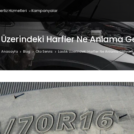
ertiz Hizmetleri
Kampanyalar
 Üzerindeki Harfler Ne Anlama G
Anasayfa
Blog
Oto Servis
Lastik Üzerindeki Harfler Ne Anlama Geliyor?