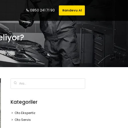
0850 241 71 90
Randevu Al
eliyor?
Kategoriler
Oto Ekspertiz
Oto Servis