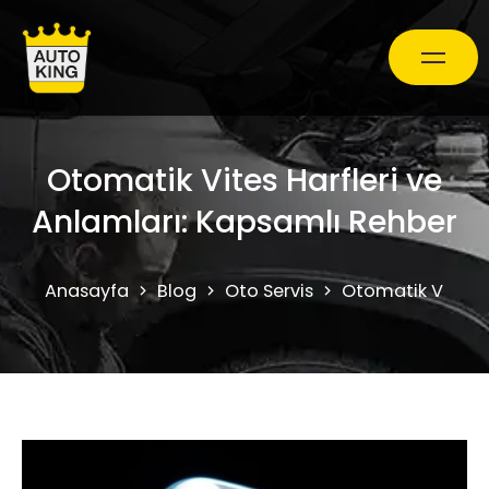
Araç Bakım ve Onarım
Otomatik Vites Harfleri ve
Anlamları: Kapsamlı Rehber
Oto Ekspertiz Hizmetleri
Anasayfa
Blog
Oto Servis
Otomatik Vites H
Kampanyalar
0850 241 71 90
Randevu Al