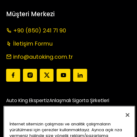
Müşteri Merkezi
+90 (850) 241 71 90
İletişim Formu
info@autoking.com.tr
Auto King Ekspertiz
Anlaşmalı Sigorta Şirketleri
Araç Sorgu
Servis Merkezleri
Kampanyalar
Blog
İnternet sitemizin çalışması ve analitik çalışmaların
Bizi Arayın
Yol Tarifi Alın
yürütülmesi için çerezler kullanmaktayız. Ayrıca açık rıza
vermeniz halinde size yönelik reklam/pazarlama