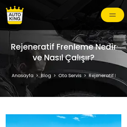
Araç Bakım ve Onarım
Rejeneratif Frenleme Nedir
ve Nasıl Çalışır?
Oto Ekspertiz Hizmetleri
Anasayfa
Blog
Oto Servis
Rejeneratif Frenl
Kampanyalar
0850 241 71 90
Randevu Al