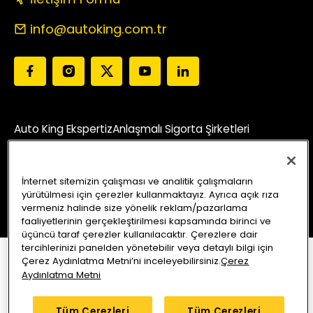
info@autoking.com.tr
Auto King Ekspertiz
Anlaşmalı Sigorta Şirketleri
Araç Sorgu
Servis Merkezleri
Kampanyalar
Blog
İnternet sitemizin çalışması ve analitik çalışmaların
Bizi Arayın
Yol Tarifi Alın
yürütülmesi için çerezler kullanmaktayız. Ayrıca açık rıza
vermeniz halinde size yönelik reklam/pazarlama
faaliyetlerinin gerçekleştirilmesi kapsamında birinci ve
üçüncü taraf çerezler kullanılacaktır. Çerezlere dair
tercihlerinizi panelden yönetebilir veya detaylı bilgi için
Çerez Aydınlatma Metni’ni inceleyebilirsiniz.
Çerez
Aydınlatma Metni
Tüm Çerezleri
Tüm Çerezleri