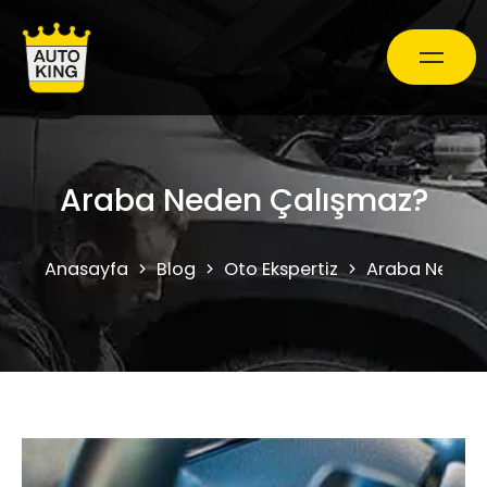
Araç Bakım ve Onarım
Araba Neden Çalışmaz?
Oto Ekspertiz Hizmetleri
Anasayfa
Blog
Oto Ekspertiz
Araba Neden
Kampanyalar
0850 241 71 90
Randevu Al