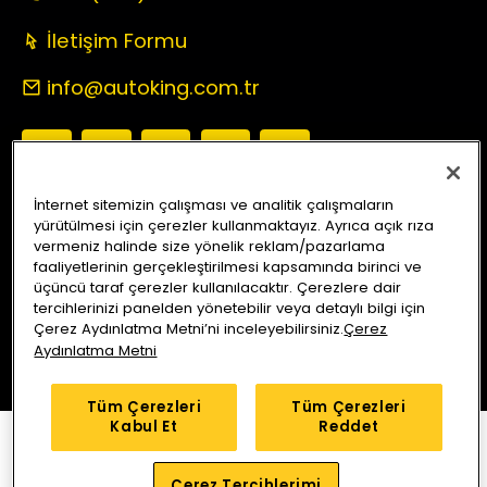
İletişim Formu
info@autoking.com.tr
İnternet sitemizin çalışması ve analitik çalışmaların
yürütülmesi için çerezler kullanmaktayız. Ayrıca açık rıza
Auto King Ekspertiz
Anlaşmalı Sigorta Şirketleri
vermeniz halinde size yönelik reklam/pazarlama
faaliyetlerinin gerçekleştirilmesi kapsamında birinci ve
Araç Sorgu
Servis Merkezleri
Kampanyalar
Blog
üçüncü taraf çerezler kullanılacaktır. Çerezlere dair
tercihlerinizi panelden yönetebilir veya detaylı bilgi için
Çerez Aydınlatma Metni’ni inceleyebilirsiniz.
Çerez
Bizi Arayın
Yol Tarifi Alın
Aydınlatma Metni
Tüm Çerezleri
Tüm Çerezleri
Kabul Et
Reddet
Çerez Tercihlerimi