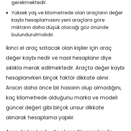
gerekmektedir.
Yüksek yaş ve kilometrede olan araçların değer
kaybı hesaplamasını yeni araçlara göre
miktarın daha düşük olacağı göz önünde
bulundurulmalıdır.
İkinci el araç satacak olan kişiler için araç
değer kaybı nedir ve nasıl hesaplanır diye
sıklıkla merak edilmektedir. Araçta değer kaybı
hesaplanırken birçok faktör dikkate alınır.
Aracın daha önce bir hasarın olup olmadığını,
kaç kilometrede olduğunu marka ve modeli
güncel değeri gibi birçok unsur dikkate
alınarak hesaplama yapılır.