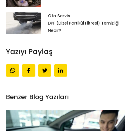
Oto Servis
DPF (Dizel Partikül Filtresi) Temizliği
Nedir?
Yazıyı Paylaş
Benzer Blog Yazıları