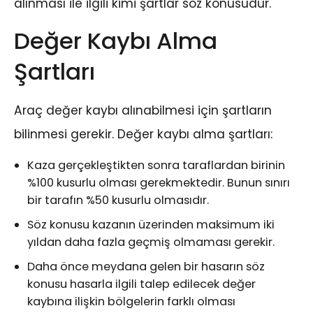
alınması ile ilgili kimi şartlar söz konusudur.
Değer Kaybı Alma
Şartları
Araç değer kaybı alınabilmesi için şartların
bilinmesi gerekir. Değer kaybı alma şartları:
Kaza gerçekleştikten sonra taraflardan birinin
%100 kusurlu olması gerekmektedir. Bunun sınırı
bir tarafın %50 kusurlu olmasıdır.
Söz konusu kazanın üzerinden maksimum iki
yıldan daha fazla geçmiş olmaması gerekir.
Daha önce meydana gelen bir hasarın söz
konusu hasarla ilgili talep edilecek değer
kaybına ilişkin bölgelerin farklı olması