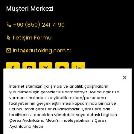
Müşteri Merkezi
+90 (850) 241 71 90
İletişim Formu
info@autoking.com.tr
İnternet sitemizin çalışması ve analitik çalışmaların
yürütülmesi için çerezler kullanmaktayız. Ayrıca açık rıza
Auto King Ekspertiz
Anlaşmalı Sigorta Şirketleri
vermeniz halinde size yönelik reklam/pazarlama
Araç Sorgu
Servis Merkezleri
Kampanyalar
Blog
faaliyetlerinin gerçekleştirilmesi kapsamında birinci ve
üçüncü taraf çerezler kullanılacaktır. Çerezlere dair
tercihlerinizi panelden yönetebilir veya detaylı bilgi için
Bizi Arayın
Yol Tarifi Alın
Çerez Aydınlatma Metni’ni inceleyebilirsiniz.
Çerez
Aydınlatma Metni