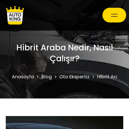
Araç Bakım ve Onarım
Hibrit Araba Nedir, Nasıl
Çalışır?
Oto Ekspertiz Hizmetleri
Anasayfa
Blog
Oto Ekspertiz
Hibrit Araba N
Kampanyalar
0850 241 71 90
Randevu Al