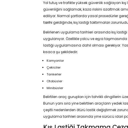
Yol tutuş ve trafikte yüksek güvenlik sağlayan kış
güvenliğini sağlamak, kaza riskini azaltmak amac
ediliyor. Normal şartlarda yasal prosedürler gere
tarihi
geldiğinde, kış lastiği taktırmaları zorunludu
Belirlenen uygulama tarihleri arasında kış lastiği
uygulanıyor. Özellikle yolcu ve eşya taşımasında ku
lastiği uygulamasına dahil olması gerekiyor. Yas
kısaca şu şekildedir;
Kamyonlar
Çekiciler
Tankerler
Otobüsler
Minibüsler
Belirtilen araç gurupları için tahrikli dingillerin ü
Bunun yanı sıra yine belirtilen araçların yedek las
çeşitli nedenlerden ötürü lastik değiştirmek zorun
uygulama tarihleri arasında yine sürücü idari pa
Kış Lastiği Takmama Ceza