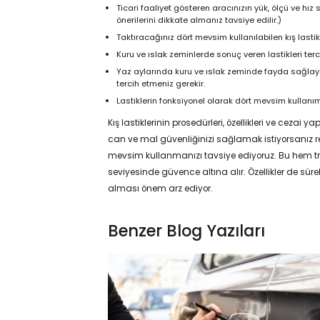
Ticari faaliyet gösteren aracınızın yük, ölçü ve hız s
önerilerini dikkate almanız tavsiye edilir.)
Taktıracağınız dört mevsim kullanılabilen kış lastikle
Kuru ve ıslak zeminlerde sonuç veren lastikleri terc
Yaz aylarında kuru ve ıslak zeminde fayda sağlayan,
tercih etmeniz gerekir.
Lastiklerin fonksiyonel olarak dört mevsim kullanı
Kış lastiklerinin prosedürleri, özellikleri ve cezai
can ve mal güvenliğinizi sağlamak istiyorsanız re
mevsim kullanmanızı tavsiye ediyoruz. Bu hem tra
seviyesinde güvence altına alır. Özellikler de sü
alması önem arz ediyor.
Benzer Blog Yazıları