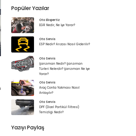
Popüler Yazılar
Oto Ekspertiz
EGR Nedir, Ne İşe Yarar?
Oto Servis
ESP Nedir? Arızası Nasıl Giderilir?
Oto Servis
Şanzıman Nedir? Şanzıman
Türleri Nelerdir? Şanzıman Ne İşe
Yarar?
Oto Servis
Araç Conta Yakması Nasıl
i
Anlaşılır?
Oto Servis
DPF (Dizel Partikül Filtresi)
Temizliği Nedir?
Yazıyı Paylaş