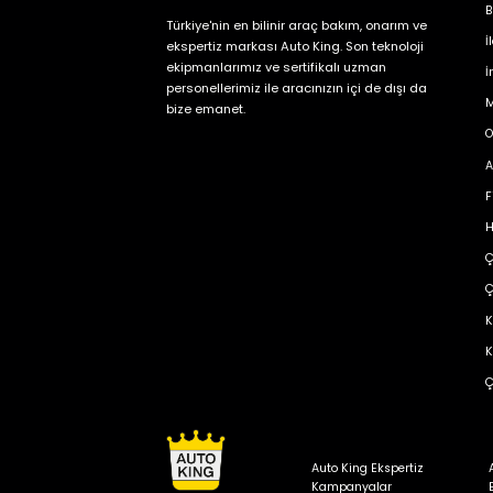
B
Türkiye'nin en bilinir araç bakım, onarım ve
İ
ekspertiz markası Auto King. Son teknoloji
ekipmanlarımız ve sertifikalı uzman
İ
personellerimiz ile aracınızın içi de dışı da
M
bize emanet.
O
A
F
H
Ç
Ç
K
K
Ç
Auto King Ekspertiz
Kampanyalar