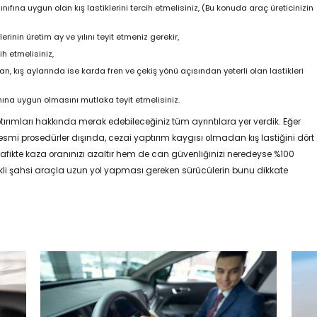
ınıfına uygun olan kış lastiklerini tercih etmelisiniz, (Bu konuda araç üreticinizin
rinin üretim ay ve yılını teyit etmeniz gerekir,
ih etmelisiniz,
 kış aylarında ise karda fren ve çekiş yönü açısından yeterli olan lastikleri
mına uygun olmasını mutlaka teyit etmelisiniz.
 yaptırımları hakkında merak edebileceğiniz tüm ayrıntılara yer verdik. Eğer
smi prosedürler dışında, cezai yaptırım kaygısı olmadan kış lastiğini dört
fikte kaza oranınızı azaltır hem de can güvenliğinizi neredeyse %100
rekli şahsi araçla uzun yol yapması gereken sürücülerin bunu dikkate