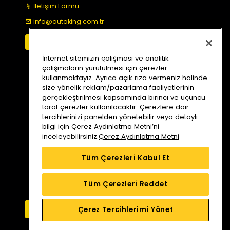
İletişim Formu
info@autoking.com.tr
İnternet sitemizin çalışması ve analitik
çalışmaların yürütülmesi için çerezler
kullanmaktayız. Ayrıca açık rıza vermeniz halinde
size yönelik reklam/pazarlama faaliyetlerinin
gerçekleştirilmesi kapsamında birinci ve üçüncü
taraf çerezler kullanılacaktır. Çerezlere dair
tercihlerinizi panelden yönetebilir veya detaylı
bilgi için Çerez Aydınlatma Metni’ni
inceleyebilirsiniz.
Çerez Aydınlatma Metni
Tüm Çerezleri Kabul Et
Tüm Çerezleri Reddet
Bizi Arayın
Yol Tarifi Alın
Çerez Tercihlerimi Yönet