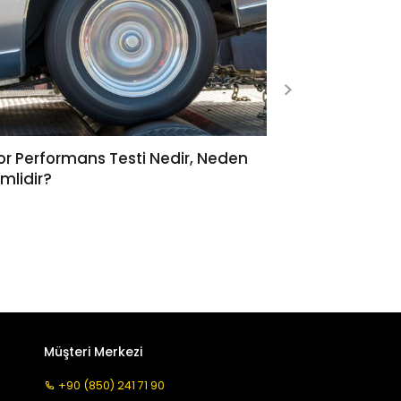
r Performans Testi Nedir, Neden
Adım Adım Elekt
mlidir?
Rehberi
Müşteri Merkezi
+90 (850) 241 71 90