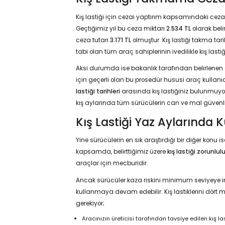
Kış lastiği için cezai yaptırım kapsamındaki ceza m
Geçtiğimiz yıl bu ceza miktarı
2.534 TL
olarak beli
ceza tutarı
3.171 TL
olmuştur. Kış lastiği takma tarih
tabi olan tüm araç sahiplerinin ivedilikle kış las
Aksi durumda ise bakanlık tarafından belirlenen ce
için geçerli olan bu prosedür hususi araç kullanıcı
lastiği tarihleri
arasında kış lastiğiniz bulunmuy
kış aylarında tüm sürücülerin can ve mal güvenliği
Kış Lastiği Yaz Aylarında K
Yine sürücülerin en sık araştırdığı bir diğer konu i
kapsamda, belirttiğimiz üzere
kış lastiği zorunlul
araçlar için mecburidir.
Ancak sürücüler kaza riskini minimum seviyeye indir
kullanmaya devam edebilir. Kış lastiklerini dört m
gerekiyor;
Aracınızın üreticisi tarafından tavsiye edilen kış la