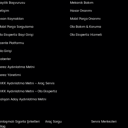
ayilik Başvurusu
Mekanik Bakım
letişim
Hasar Onarımı
nsan Kaynakları
Mobil Parça Onarımı
obil Parça Sorgulama
Oto Bakım & Koruma
to Ekspertiz Bayi Girişi
Oto Ekspertiz Hizmeti
cente Platformu
ilo Girişi
aberler
erez Aydınlatma Metni
erez Yönetimi
VKK Aydınlatma Metni – Araç Servis
VKK Aydınlatma Metni – Oto Ekspertiz
alışan Aday Aydınlatma Metni
Anlaşmalı Sigorta Şirketleri
Araç Sorgu
Servis Merkezleri
Blog