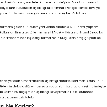
 lastikleri tüm araç modelleri için mecburi değildir. Ancak can ve mal
ıyla tüm sürücülerin kış lastiği kullanımına özen göstermesi tavsiye
ğince tüm ticari faaliyet gösteren araçların
kış lastiği takma
r.
 takmamış olan sürücülere yeni yıldan itibaren 3.171 TL cezai yaptırım
llanılan tüm araç türlerinin her yıl 1 Aralık – 1 Nisan tarih aralığında kış
alar kapsamında kış lastiği takma zorunluluğu olan araç grupları ise
zerinde yer alan tüm tekerleklerin kış lastiği olarak kullanılması zorunludur.
tiklerinin de kış lastiği olması zorunludur. Yani bu araçlar seyir halindeyke
da kalırsa bu değişim de kış lastiği ile yapılmalıdır. Aksi durumda
ra cezasına tabi tutulur.
sı Ne Kadar?