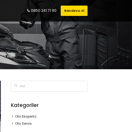
0850 241 71 90
Randevu Al
Kategoriler
Oto Ekspertiz
Oto Servis