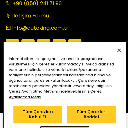
+90 (850) 241 71 90
İletişim Formu
info@autoking.com.tr
İnternet sitemizin çalışması ve analitik çalışmaların
yürütülmesi için çerezler kullanmaktayız. Ayrıca açık rıza
Auto King Ekspertiz
Anlaşmalı Sigorta Şirketleri
vermeniz halinde size yönelik reklam/pazarlama
faaliyetlerinin gerçekleştirilmesi kapsamında birinci ve
Araç Sorgu
Servis Merkezleri
Kampanyalar
Blog
üçüncü taraf çerezler kullanılacaktır. Çerezlere dair
tercihlerinizi panelden yönetebilir veya detaylı bilgi için
Çerez Aydınlatma Metni’ni inceleyebilirsiniz.
Çerez
Bizi Arayın
Yol Tarifi Alın
Aydınlatma Metni
Tüm Çerezleri
Tüm Çerezleri
Kabul Et
Reddet