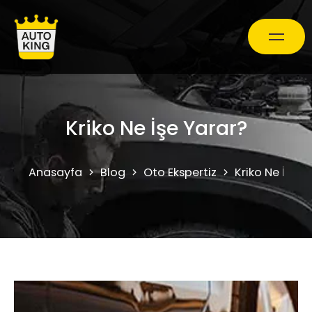
Araç Bakım ve Onarım
Kriko Ne İşe Yarar?
Oto Ekspertiz Hizmetleri
Anasayfa
Blog
Oto Ekspertiz
Kriko Ne İşe Y
Kampanyalar
0850 241 71 90
Randevu Al