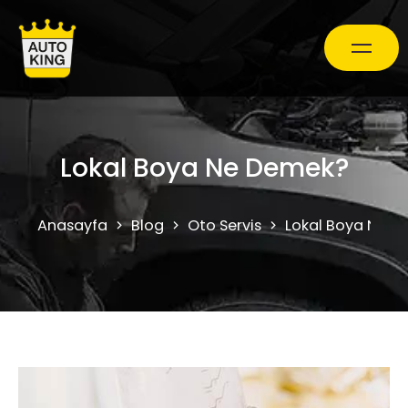
Araç Bakım ve Onarım
Lokal Boya Ne Demek?
Oto Ekspertiz Hizmetleri
Anasayfa
Blog
Oto Servis
Lokal Boya Ne 
Kampanyalar
0850 241 71 90
Randevu Al