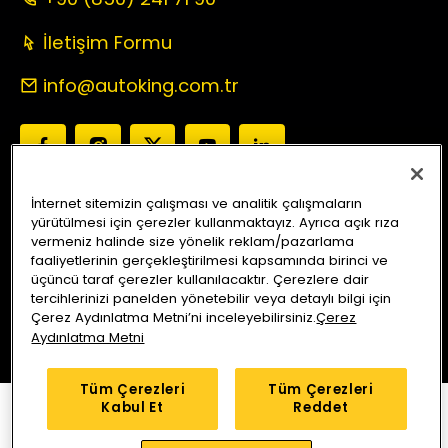
İletişim Formu
info@autoking.com.tr
İnternet sitemizin çalışması ve analitik çalışmaların
yürütülmesi için çerezler kullanmaktayız. Ayrıca açık rıza
Auto King Ekspertiz
Anlaşmalı Sigorta Şirketleri
vermeniz halinde size yönelik reklam/pazarlama
Araç Sorgu
Servis Merkezleri
Kampanyalar
Blog
faaliyetlerinin gerçekleştirilmesi kapsamında birinci ve
üçüncü taraf çerezler kullanılacaktır. Çerezlere dair
tercihlerinizi panelden yönetebilir veya detaylı bilgi için
Bizi Arayın
Yol Tarifi Alın
Çerez Aydınlatma Metni’ni inceleyebilirsiniz.
Çerez
Aydınlatma Metni
Tüm Çerezleri
Tüm Çerezleri
Kabul Et
Reddet